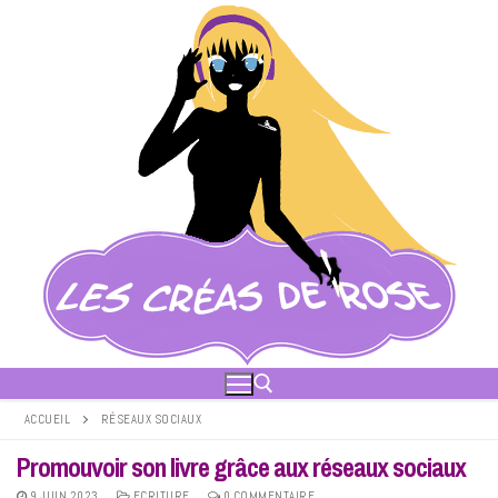
Aller
au
contenu
ACCUEIL
RÉSEAUX SOCIAUX
Promouvoir son livre grâce aux réseaux sociaux
Rechercher :
9 JUIN 2023
ECRITURE
0 COMMENTAIRE