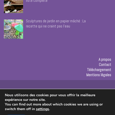
liste complète
Sculptures de jardin en papier mâché : La
recette qui ne craint pas l’eau
A propos
Contact
Téléchargement
Mentions légales
Publicité
Nous utilisons des cookies pour vous offrir la meilleure
expérience sur notre site.
Copyright © 2026 Les créas de Rose
You can find out more about which cookies we are using or
switch them off in
settings
.