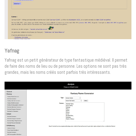
Yafnag
Yafnag est un petit générateur de type fantastique médiéval. Il permet
de faire des noms de lieu ou de personne. Les options ne sont pas très
grandes, mais les noms créés sont parfois très intéressants.