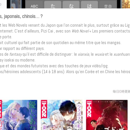
s, japonais, chinois… ?
 les Web Novels venant du Japon que l’on connait le plus, surtout grâce au Lig
ternet. C’est d’ailleurs, Pizi Cai , avec son
Web Novel
« Les premiers contacts 
e porte.
t culturel qui fait partie de son quotidien au même titre que les mangas.
ar rapport au différent pays.
nes de
fantasy
qu’il est difficile de distinguer : le
xianxia
, le
wuxia
et le
xuanhuan
asy isekai ou moderne.
ique et des mondes futuristes avec des touches de jeux vidéo/rpg.
os/héroïnes adolescents (14 à 18 ans). Alors qu’en Corée et en Chine les héro