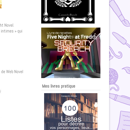
ht Novel.
intimes » qui
.
s de Web Novel
Mes livres pratique