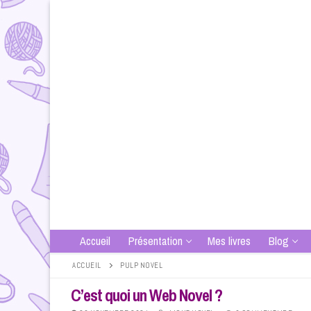
Aller
au
contenu
Accueil
Présentation
Mes livres
Blog
ACCUEIL
PULP NOVEL
C’est quoi un Web Novel ?