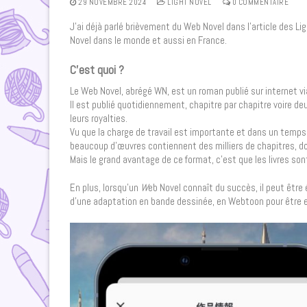
29 NOVEMBRE 2024
LIGHT NOVEL
0 COMMENTAIRE
J’ai déjà parlé brièvement du Web Novel dans l’article des Li
Novel dans le monde et aussi en France.
C’est quoi ?
Le Web Novel, abrégé WN, est un roman publié sur internet vi
Il est publié quotidiennement, chapitre par chapitre voire de
leurs royalties.
Vu que la charge de travail est importante et dans un temps 
beaucoup d’œuvres contiennent des milliers de chapitres, donn
Mais le grand avantage de ce format, c’est que les livres son
En plus, lorsqu’un
W
eb Novel connaît du succès, il peut être é
d’une adaptation en bande dessinée, en Webtoon pour être ex