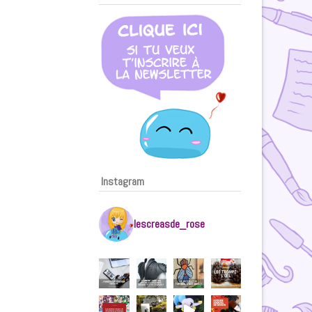
Instagram
lescreasde_rose