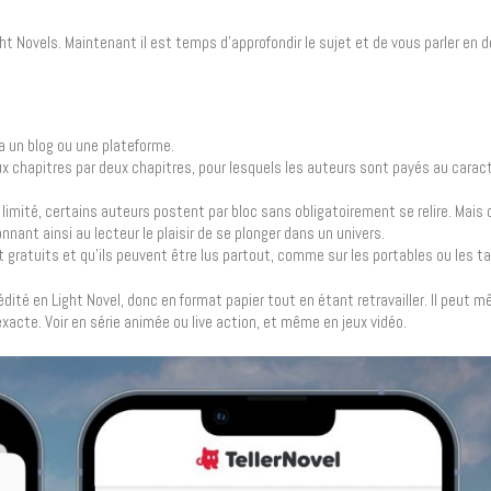
ght Novels. Maintenant il est temps d’approfondir le sujet et de vous parler en 
a un blog ou une plateforme.
ux chapitres par deux chapitres, pour lesquels les auteurs sont payés au caract
limité, certains auteurs postent par bloc sans obligatoirement se relire. Mais 
ant ainsi au lecteur le plaisir de se plonger dans un univers.
t gratuits et qu’ils peuvent être lus partout, comme sur les portables ou les t
dité en Light Novel, donc en format papier tout en étant retravailler. Il peut mê
acte. Voir en série animée ou live action, et même en jeux vidéo.