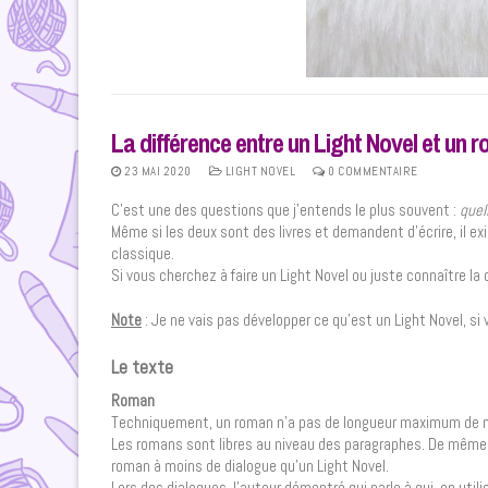
La différence entre un Light Novel et un 
23 MAI 2020
LIGHT NOVEL
0 COMMENTAIRE
C’est une des questions que j’entends le plus souvent :
quel
Même si les deux sont des livres et demandent d’écrire, il
classique.
Si vous cherchez à faire un Light Novel ou juste connaître la d
Note
: Je ne vais pas développer ce qu’est un Light Novel, si v
Le texte
Roman
Techniquement, un roman n’a pas de longueur maximum de mo
Les romans sont libres au niveau des paragraphes. De même, l
roman à moins de dialogue qu’un Light Novel.
Lors des dialogues, l’auteur démontré qui parle à qui, en uti