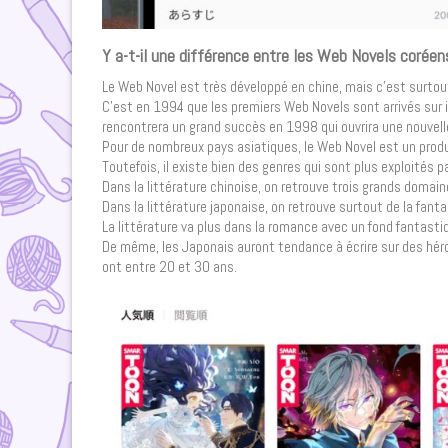
Y a-t-il une différence entre les Web Novels coréen
Le Web Novel est très développé en chine, mais c’est surtout
C’est en 1994 que les premiers Web Novels sont arrivés sur in
rencontrera un grand succès en 1998 qui ouvrira une nouvell
Pour de nombreux pays asiatiques, le Web Novel est un produi
Toutefois, il existe bien des genres qui sont plus exploités p
Dans la littérature chinoise, on retrouve trois grands domai
Dans la littérature japonaise, on retrouve surtout de la fant
La littérature va plus dans la romance avec un fond fantast
De même, les Japonais auront tendance à écrire sur des hér
ont entre 20 et 30 ans.