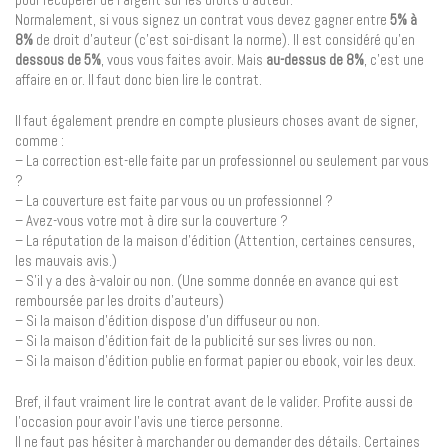
Normalement, si vous signez un contrat vous devez gagner entre
5% à
8%
de droit d’auteur (c’est soi-disant la norme). Il est considéré qu’en
dessous de 5%
, vous vous faites avoir. Mais
au-dessus de 8%
, c’est une
affaire en or. Il faut donc bien lire le contrat.
Il faut également prendre en compte plusieurs choses avant de signer,
comme :
– La correction est-elle faite par un professionnel ou seulement par vous
?
– La couverture est faite par vous ou un professionnel ?
– Avez-vous votre mot à dire sur la couverture ?
– La réputation de la maison d’édition (Attention, certaines censures,
les mauvais avis.)
– S’il y a des à-valoir ou non. (Une somme donnée en avance qui est
remboursée par les droits d’auteurs)
– Si la maison d’édition dispose d’un diffuseur ou non.
– Si la maison d’édition fait de la publicité sur ses livres ou non.
– Si la maison d’édition publie en format papier ou ebook, voir les deux.
Bref, il faut vraiment lire le contrat avant de le valider. Profite aussi de
l’occasion pour avoir l’avis une tierce personne.
Il ne faut pas hésiter à marchander ou demander des détails. Certaines