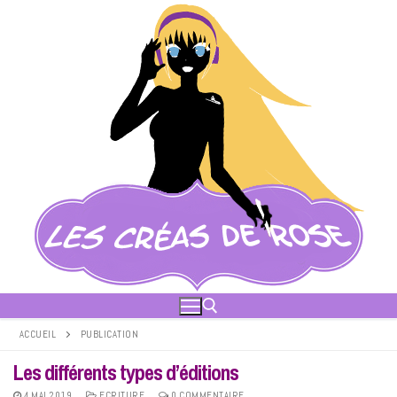
Aller
au
contenu
ACCUEIL
PUBLICATION
Les différents types d’éditions
Rechercher :
4 MAI 2019
ECRITURE
0 COMMENTAIRE