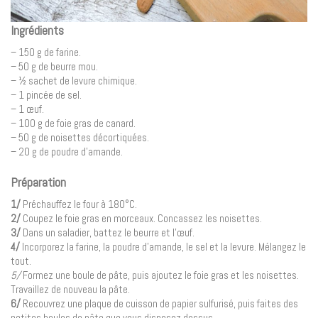
Ingrédients
– 150 g de farine.
– 50 g de beurre mou.
– ½ sachet de levure chimique.
– 1 pincée de sel.
– 1 œuf.
– 100 g de foie gras de canard.
– 50 g de noisettes décortiquées.
– 20 g de poudre d’amande.
Préparation
1/
Préchauffez le four à 180°C.
2/
Coupez le foie gras en morceaux. Concassez les noisettes.
3/
Dans un saladier, battez le beurre et l’œuf.
4/
Incorporez la farine, la poudre d’amande, le sel et la levure. Mélangez le
tout.
5/
Formez une boule de pâte, puis ajoutez le foie gras et les noisettes.
Travaillez de nouveau la pâte.
6/
Recouvrez une plaque de cuisson de papier sulfurisé, puis faites des
petites boules de pâte que vous disposez dessus.