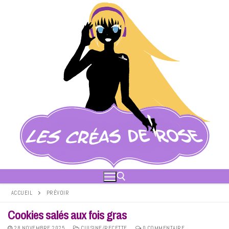
Aller
au
contenu
ACCUEIL
PRÉVOIR
Cookies salés aux fois gras
Rechercher :
28 NOVEMBRE 2025
CUISINE/RECETTE
0 COMMENTAIRE