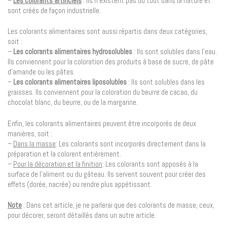
–
Les colorants artificiels
: ils n’existent pas du tout dans la nature et
sont créés de façon industrielle.
Les colorants alimentaires sont aussi répartis dans deux catégories,
soit :
–
Les colorants alimentaires hydrosolubles
: Ils sont solubles dans l’eau.
Ils conviennent pour la coloration des produits à base de sucre, de pâte
d’amande ou les pâtes.
–
Les colorants alimentaires liposolubles
: Ils sont solubles dans les
graisses. Ils conviennent pour la coloration du beurre de cacao, du
chocolat blanc, du beurre, ou de la margarine.
Enfin, les colorants alimentaires peuvent être incorporés de deux
manières, soit :
–
Dans la masse
: Les colorants sont incorporés directement dans la
préparation et la colorent entièrement.
–
Pour la décoration et la finition
: Les colorants sont apposés à la
surface de l’aliment ou du gâteau. Ils servent souvent pour créer des
effets (dorée, nacrée) ou rendre plus appétissant.
Note
: Dans cet article, je ne parlerai que des colorants de masse, ceux,
pour décorer, seront détaillés dans un autre article.