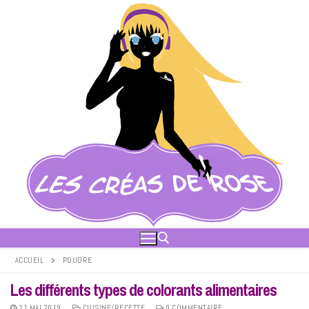
Aller
au
contenu
ACCUEIL
POUDRE
Les différents types de colorants alimentaires
Rechercher :
11 MAI 2019
CUISINE/RECETTE
0 COMMENTAIRE