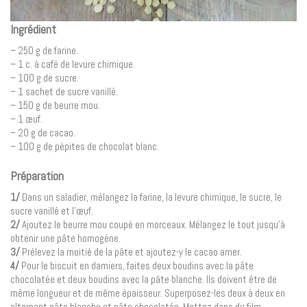
Ingrédient
– 250 g de farine.
– 1 c. à café de levure chimique.
– 100 g de sucre.
– 1 sachet de sucre vanillé.
– 150 g de beurre mou.
– 1 œuf.
– 20 g de cacao.
– 100 g de pépites de chocolat blanc.
Préparation
1/
Dans un saladier, mélangez la farine, la levure chimique, le sucre, le
sucre vanillé et l’œuf.
2/
Ajoutez le beurre mou coupé en morceaux. Mélangez le tout jusqu’à
obtenir une pâte homogène.
3/
Prélevez la moitié de la pâte et ajoutez-y le cacao amer.
4/
Pour le biscuit en damiers, faites deux boudins avec la pâte
chocolatée et deux boudins avec la pâte blanche. Ils doivent être de
même longueur et de même épaisseur. Superposez-les deux à deux en
alternant pâte blanche et pâte chocolatée. Mettez dans du film