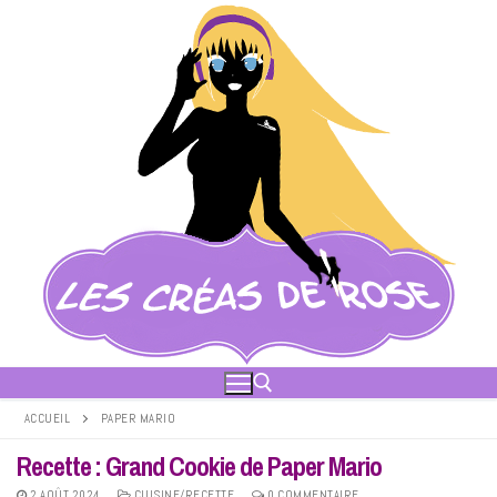
Aller
au
contenu
ACCUEIL
PAPER MARIO
Recette : Grand Cookie de Paper Mario
Rechercher :
2 AOÛT 2024
CUISINE/RECETTE
0 COMMENTAIRE