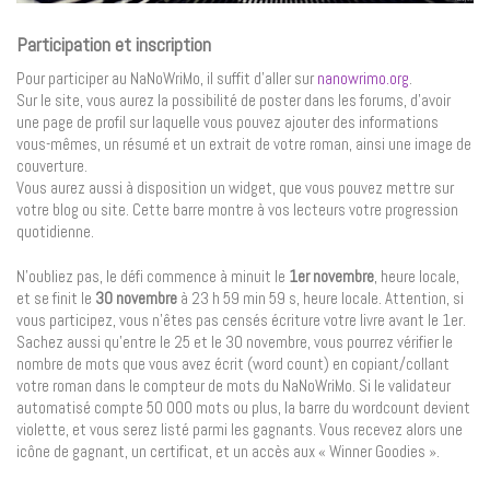
Participation et inscription
Pour participer au NaNoWriMo, il suffit d’aller sur
nanowrimo.org
.
Sur le site, vous aurez la possibilité de poster dans les forums, d’avoir
une page de profil sur laquelle vous pouvez ajouter des informations
vous-mêmes, un résumé et un extrait de votre roman, ainsi une image de
couverture.
Vous aurez aussi à disposition un widget, que vous pouvez mettre sur
votre blog ou site. Cette barre montre à vos lecteurs votre progression
quotidienne.
N’oubliez pas, le défi commence à minuit le
1er novembre
, heure locale,
et se finit le
30 novembre
à 23 h 59 min 59 s, heure locale. Attention, si
vous participez, vous n’êtes pas censés écriture votre livre avant le 1er.
Sachez aussi qu’entre le 25 et le 30 novembre, vous pourrez vérifier le
nombre de mots que vous avez écrit (word count) en copiant/collant
votre roman dans le compteur de mots du NaNoWriMo. Si le validateur
automatisé compte 50 000 mots ou plus, la barre du wordcount devient
violette, et vous serez listé parmi les gagnants. Vous recevez alors une
icône de gagnant, un certificat, et un accès aux « Winner Goodies ».