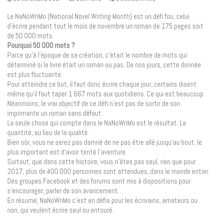
Le NaNoWriMo (National Novel Writing Month) est un défi fou, celui
d’écrire pendant tout le mois de novembre un roman de 175 pages soit
de 50 000 mots.
Pourquoi 50 000 mots ?
Parce qu’à l’époque de sa création, c’était le nombre de mots qui
déterminé si le livre était un roman ou pas. De nos jours, cette donnée
est plus fluctuante.
Pour atteindre ce but, il faut donc écrire chaque jour, certains disent
même qu’il faut taper 1 667 mots aux quotidiens. Ce qui est beaucoup.
Néanmoins, le vrai objectif de ce défi n’est pas de sortir de son
imprimante un roman sans défaut.
La seule chose qui compte dans le NaNoWriMo est le résultat. La
quantité, au lieu de la qualité.
Bien sûr, vous ne serez pas damné de ne pas être allé jusqu’au bout, le
plus important est d’avoir tenté l’aventure.
Surtout, que dans cette histoire, vous n’êtes pas seul, rien que pour
2017, plus de 400 000 personnes sont attendues, dans le monde entier.
Des groupes Facebook et des forums sont mis à dispositions pour
s’encourager, parler de son avancement…
En résumé, NaNoWriMo c’est en défis pour les écrivains, amateurs ou
non, qui veulent écrire seul ou entouré.