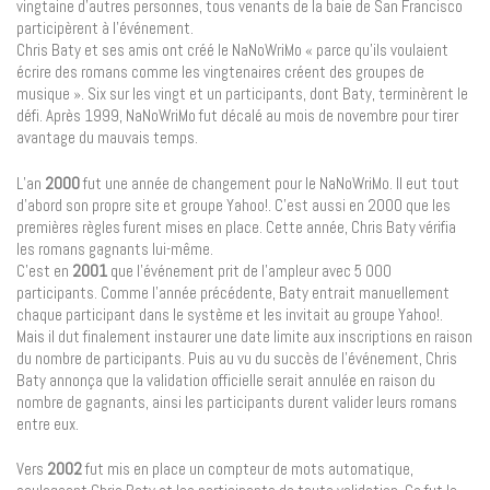
vingtaine d’autres personnes, tous venants de la baie de San Francisco
participèrent à l’événement.
Chris Baty et ses amis ont créé le NaNoWriMo « parce qu’ils voulaient
écrire des romans comme les vingtenaires créent des groupes de
musique ». Six sur les vingt et un participants, dont Baty, terminèrent le
défi. Après 1999, NaNoWriMo fut décalé au mois de novembre pour tirer
avantage du mauvais temps.
L’an
2000
fut une année de changement pour le NaNoWriMo. Il eut tout
d’abord son propre site et groupe Yahoo!. C’est aussi en 2000 que les
premières règles furent mises en place. Cette année, Chris Baty vérifia
les romans gagnants lui-même.
C’est en
2001
que l’événement prit de l’ampleur avec 5 000
participants. Comme l’année précédente, Baty entrait manuellement
chaque participant dans le système et les invitait au groupe Yahoo!.
Mais il dut finalement instaurer une date limite aux inscriptions en raison
du nombre de participants. Puis au vu du succès de l’événement, Chris
Baty annonça que la validation officielle serait annulée en raison du
nombre de gagnants, ainsi les participants durent valider leurs romans
entre eux.
Vers
2002
fut mis en place un compteur de mots automatique,