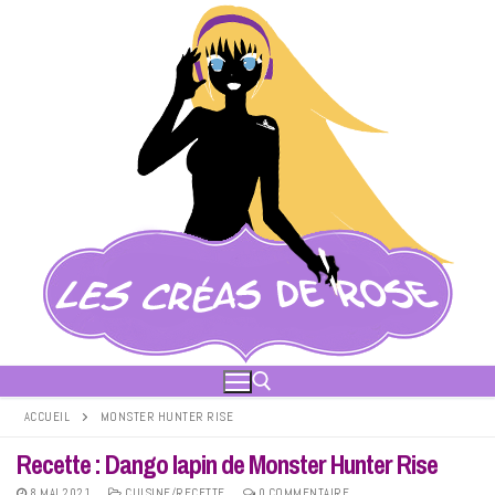
Aller
au
contenu
ACCUEIL
MONSTER HUNTER RISE
Recette : Dango lapin de Monster Hunter Rise
Rechercher :
8 MAI 2021
CUISINE/RECETTE
0 COMMENTAIRE