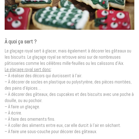
À quoi ça sert ?
Le glaçage royal sert à glacer, mais également à décorer les gâteaux ou
les biscuits. Le glaçage royal se retrouve ainsi sur de nombreuses
pâtisseries comme les célèbres mille-feuilles ou les calissons d’Aix.
Le glaçage royal sert donc
:
– À réaliser des décors qui durcissent à l’air.
– À décorer de socles en plastique ou polystyrène, des pièces montées,
des pains d’épices…
– À décorer des gâteaux, des cupcakes et des biscuits avec une poche à
douille, ou au pochoir.
– À faire un glaçage.
– À écrire.
– À faire des ornements fins.
– À coller des aliments entre eux, car elle durcit à l’air en séchant.
– À faire une sous-couche pour décorer des gâteaux.