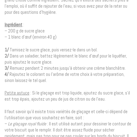
l’emploi, où il suffit de rajouter de l’eau, si vous avez peur de la rater ou
pour des questions d’hygiène.
Ingrédient
:
– 200 g de sucre glace
– 1 blanc d’œuf (environ 40 g)
1/
Tamisez le sucre glace, puis versez-le dans un bol.
2/
Dans un saladier, battez légèrement le blanc d’œuf pour le liquéfier,
puis ajoutez le sucre glace.
3/
Remuez pendant 2 minutes jusqu’à obtenir une crème blanchâtre.
4/
Rajoutez le colorant ou l’arôme de votre choix à votre préparation,
sinon laissez-le tel quel.
Petite astuce
: Si le glaçage est trop liquide, ajoutez du sucre glace, s’il
est trop épais, ajoutez un peu de jus de citron ou de l’eau.
Il faut savoir qu’il existe trois variétés de glaçage et celle-ci dépend de
l’utilisation que vous souhaitez en faire, soit :
–
Le glaçage royal fluide
: Il est utilisé autant pour dessiner le contour de
votre biscuit que le remplir. Il doit être assez fluide pour sécher
rapidement, mais pas trop pour ne pas couler sur les bords du biscuit. Il