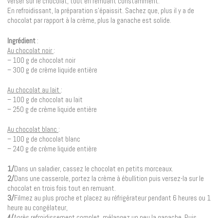
verser sur le chocolat, tout en remuant constamment.
En refroidissant, la préparation s’épaissit. Sachez que, plus il y a de
chocolat par rapport à la crème, plus la ganache est solide.
Ingrédient
:
Au chocolat noir
:
– 100 g de chocolat noir
– 300 g de crème liquide entière
Au chocolat au lait
:
– 100 g de chocolat au lait
– 250 g de crème liquide entière
Au chocolat blanc
:
– 100 g de chocolat blanc
– 240 g de crème liquide entière
1/
Dans un saladier, cassez le chocolat en petits morceaux.
2/
Dans une casserole, portez la crème à ébullition puis versez-la sur le
chocolat en trois fois tout en remuant.
3/
Filmez au plus proche et placez au réfrigérateur pendant 6 heures ou 1
heure au congélateur,
4/
Après refroidissement complet, mélangez un peu la ganache. Puis