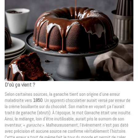
D’où ça vient ?
Selon certaines sources, la ganache tient son origine d’une erreur
maladroite vers
1850
. Un apprenti chocolatier aurait versé par erreur de
la crème bouillante sur du chocolat. Son maitre en voyant ça l’aurait
traité de ganache (abruti). À l’époque, le mot Ganache était une insulte.
Ainsi, le mélange, loin d’être inutilisable, aurait pris le surnom de son
inventeur, «
ganache
». Malheureusement, l’événement n’est pas daté
avec précision et aucune source ne confirme véritablement l’histoire.
Cette erreur a tout de même fait le tour du monde et permit de créer