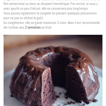
film alimentaire ou dans un récipient hermétique. Par contre, si vous y
avez ajouté un peu d’alcool, elle se conservera plus longtemps.
Vous pouvez également la congeler en prenant quelques précautions
pour ne pas en altérer le goût.
Au congélateur, elle se garde maximum 3 mois. Mais il est recommandé
de l’utiliser des
2 semaines
au froid.