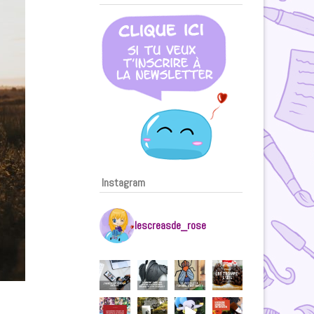
Instagram
lescreasde_rose