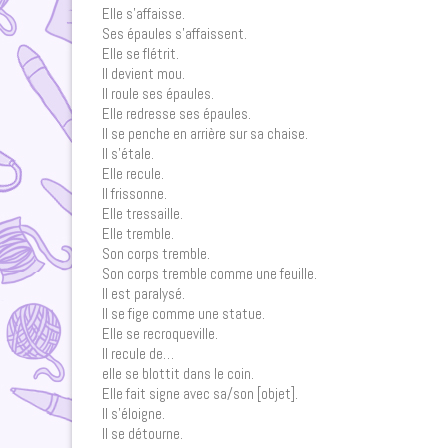
Elle s’affaisse.
Ses épaules s’affaissent.
Elle se flétrit.
Il devient mou.
Il roule ses épaules.
Elle redresse ses épaules.
Il se penche en arrière sur sa chaise.
Il s’étale.
Elle recule.
Il frissonne.
Elle tressaille.
Elle tremble.
Son corps tremble.
Son corps tremble comme une feuille.
Il est paralysé.
Il se fige comme une statue.
Elle se recroqueville.
Il recule de…
elle se blottit dans le coin.
Elle fait signe avec sa/son [objet].
Il s’éloigne.
Il se détourne.