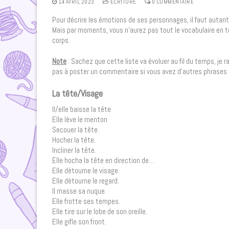
14 AVRIL 2023
ECRITURE
0 COMMENTAIRE
Pour décrire les émotions de ses personnages, il faut autan
Mais par moments, vous n’aurez pas tout le vocabulaire en têt
corps.
Note
: Sachez que cette liste va évoluer au fil du temps, je
pas à poster un commentaire si vous avez d’autres phrases 
La tête/Visage
Il/elle baisse la tête
Elle lève le menton
Secouer la tête.
Hocher la tête.
Incliner la tête.
Elle hocha la tête en direction de…
Elle détourne le visage.
Elle détourne le regard.
Il masse sa nuque.
Elle frotte ses tempes.
Elle tire sur le lobe de son oreille.
Elle gifle son front.