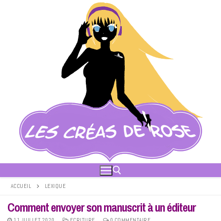
Aller
au
contenu
ACCUEIL
LEXIQUE
Comment envoyer son manuscrit à un éditeur
Rechercher :
11 JUILLET 2020
ECRITURE
0 COMMENTAIRE