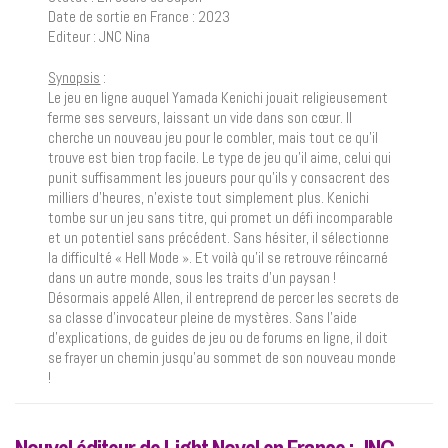
Date de sortie en France : 2023
Editeur : JNC Nina
Synopsis
:
Le jeu en ligne auquel Yamada Kenichi jouait religieusement
ferme ses serveurs, laissant un vide dans son cœur. Il
cherche un nouveau jeu pour le combler, mais tout ce qu’il
trouve est bien trop facile. Le type de jeu qu’il aime, celui qui
punit suffisamment les joueurs pour qu’ils y consacrent des
milliers d’heures, n’existe tout simplement plus. Kenichi
tombe sur un jeu sans titre, qui promet un défi incomparable
et un potentiel sans précédent. Sans hésiter, il sélectionne
la difficulté « Hell Mode ». Et voilà qu’il se retrouve réincarné
dans un autre monde, sous les traits d’un paysan !
Désormais appelé Allen, il entreprend de percer les secrets de
sa classe d’invocateur pleine de mystères. Sans l’aide
d’explications, de guides de jeu ou de forums en ligne, il doit
se frayer un chemin jusqu’au sommet de son nouveau monde
!
Nouvel éditeur de Light Novel en France : JNC