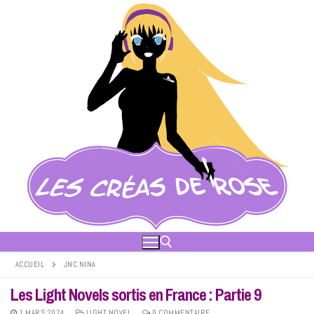
Aller
au
contenu
ACCUEIL
JNC NINA
Les Light Novels sortis en France : Partie 9
Rechercher :
1 MARS 2024
LIGHT NOVEL
0 COMMENTAIRE