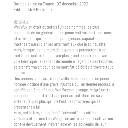
Date de sortie en France : 07 décembre 2022
Editeur : MxM Bookmark
Synopsis
:
Wei Wuxian était autrefois l’un des hommes les plus
puissants de sa génération, un jeune cultivateur talentueux
et intelligent qui, de par ses prodigieuses capacités,
maîtrisait aussi bien les arts martiaux que la spiritualité.
Mais, lorsque les horreurs de la guerre le poussèrent à se
mettre en quête d’un pouvoir plus grand encore en suivant la
voie hérétique, le respect du monde à l’égard de ses facultés
se transforma en peur, et sa mort fut célébrée à travers tout
le pays.
Des années plus tard, il se réveille dans le corps d’un jeune
homme victime d’une grave injustice qui, en dernier recours, a
sacrifié son âme afin que Wei Wuxian le venge. Malgré cette
seconde chance, il n’est pas pour autant libéré de sa vie
antérieure, pas plus qu’il ne l’est des mystères qui se
présentent à lui.
Mais, cette fois, il fera face à l’adversité aux côtés du
vertueux et estimé Lan Wangji, un autre puissant cultivateur
dont le dévouement inébranlable et les souvenirs de leur