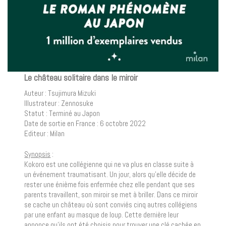
Le château solitaire dans le miroir
Auteur : Tsujimura Mizuki
Illustrateur : Zennosuke
Statut : Terminé au Japon
Date de sortie en France : 6 octobre 2022
Editeur : Milan
Synopsis
:
Kokoro est une collégienne qui ne va plus en classe suite à
un événement traumatisant. Un jour, alors qu’elle décide de
rester une énième fois enfermée chez elle pendant que ses
parents travaillent, son miroir se met à briller. Dans ce miroir
se cache un château où sont conviés cinq autres collégiens
par une enfant au masque de loup. Cette dernière leur
annonce qu’ils ont été choisis pour trouver une clé cachée en