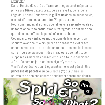
Synopsis
:
Dans l’Empire dévasté de
Tearmoon
, l’égoïste et méprisante
princesse
Mia
est exécutée… puis se réveille, de retour à
l’âge de 12 ans ! Pour éviter la
guillotine
dans sa seconde vie,
elle est déterminée à remettre l’Empire sur pied.
Pour commencer, elle prend pour alliés une servante loyale et
un fonctionnaire talentueux mais rétrogradé, et entame son
quotidien pour effacer le passé où elle a échoué.
Cependant, les véritables motivations de
Mia
restent sa
sécurité avant tout. Alors qu’elle se consacre à éviter ses
ennemis mortels et à se créer un réseau, ses prédictions sur
son entourage provoquent des miracles, et son attitude
supposée égoïste va changer le futur de tout le continent…
« Ce… Ce sera un jeu d’enfants si je m’y mets ! ».
Vive l’auto-préservation ! L’égocentrisme, c’est génial ! Une
princesse de pacotille
au cœur lâche (?) qui utilise les
souvenirs de son ancienne vie pour lutter contre son destin…