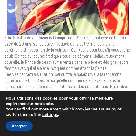
-The Saint’s Magic Power is Omnipotent
: Sei, une employée de bureau
âgée de 20 ans, se retrouve invoquée dans autre monde via « la
cérémonie d’invocation de la sainte ». Ce rituel a pour but d’invoquer une
seule Sainte qui pourra éradiquer tous les démons. Malheureusement
pour elle, le Prince de ce royaume rentre dans la pièce et désigne l’autre
femme avec qui elle a été invoquée comme étant la Sainte.
Énervée par cette situation, Sei quitte le palais royal à la recherche
d’une occupation. C’est ainsi qu’elle commence à travailler dans un
laboratoire où elle fabrique des potions et des cosmétiques. Elle utilise
sa magie pour répondre aux demandes et des personnes commencent à
Nous utilisons des cookies pour vous offrir la meilleure
se demander si elle ne serait pas la vraie Sainte.
expérience sur notre site.
Sei pourra-t-elle profiter de sa vie dans ce nouveau monde sans que son
You can find out more about which cookies we are using or
titre de Sainte ne soit découvert ?
switch them off in
settings
.
Accepter