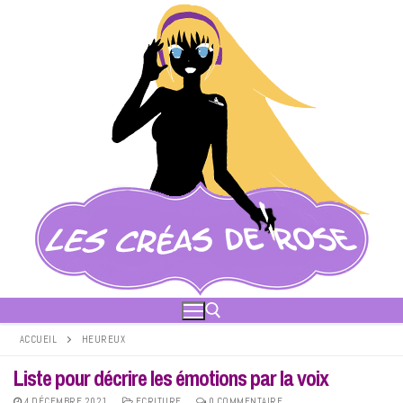
Aller
au
contenu
ACCUEIL
HEUREUX
Liste pour décrire les émotions par la voix
Rechercher :
4 DÉCEMBRE 2021
ECRITURE
0 COMMENTAIRE