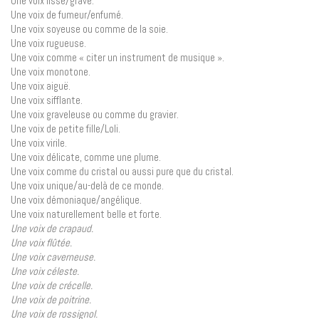
Une voix lisse/grave.
Une voix de fumeur/enfumé.
Une voix soyeuse ou comme de la soie.
Une voix rugueuse.
Une voix comme « citer un instrument de musique ».
Une voix monotone.
Une voix aiguë.
Une voix sifflante.
Une voix graveleuse ou comme du gravier.
Une voix de petite fille/Loli.
Une voix virile.
Une voix délicate, comme une plume.
Une voix comme du cristal ou aussi pure que du cristal.
Une voix unique/au-delà de ce monde.
Une voix démoniaque/angélique.
Une voix naturellement belle et forte.
Une voix de crapaud.
Une voix flûtée.
Une voix caverneuse.
Une voix céleste.
Une voix de crécelle.
Une voix de poitrine.
Une voix de rossignol.