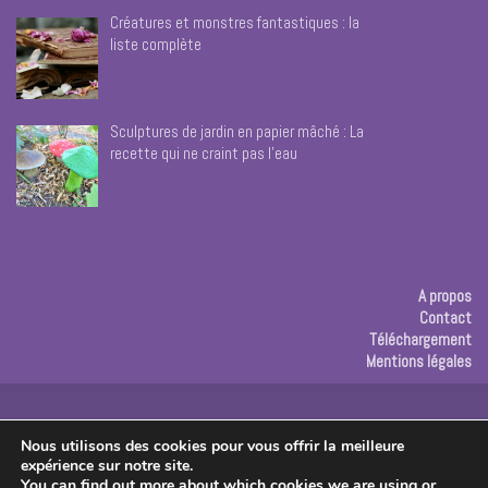
Créatures et monstres fantastiques : la
liste complète
Sculptures de jardin en papier mâché : La
recette qui ne craint pas l’eau
A propos
Contact
Téléchargement
Mentions légales
Publicité
Nous utilisons des cookies pour vous offrir la meilleure
expérience sur notre site.
Copyright © 2026 Les créas de Rose
You can find out more about which cookies we are using or