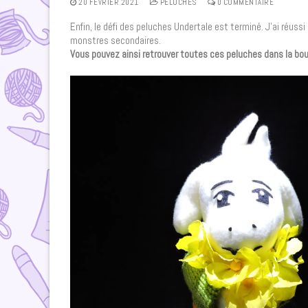
20 FÉVRIER 2021
PELUCHES
0 COMMENTAIRE
Enfin, le défi des peluches Undertale est terminé. J’ai réus
monstres secondaires.
Vous pouvez ainsi retrouver toutes ces peluches dans la bo