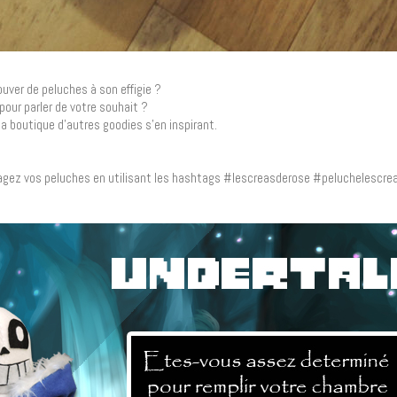
uver de peluches à son effigie ?
pour parler de votre souhait ?
la boutique d’autres goodies s’en inspirant.
agez vos peluches en utilisant les hashtags #lescreasderose #peluchelescrea