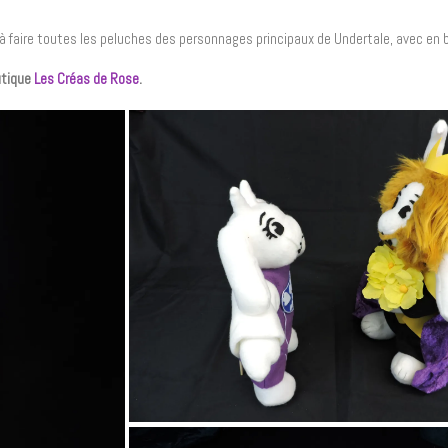
si à faire toutes les peluches des personnages principaux de Undertale, avec en
utique
Les Créas de Rose
.