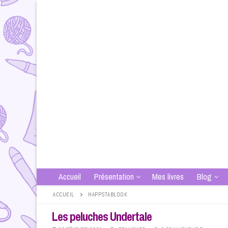
Aller
au
contenu
Accueil
Présentation
Mes livres
Blog
ACCUEIL
HAPPSTABLOOK
Les peluches Undertale