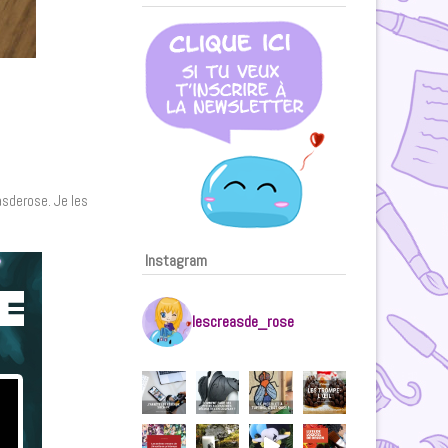
sderose. Je les
Instagram
lescreasde_rose