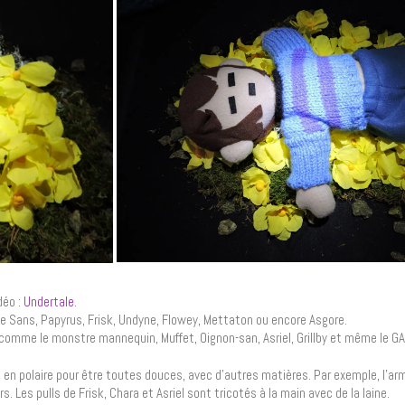
déo :
Undertale
.
e Sans, Papyrus, Frisk, Undyne, Flowey, Mettaton ou encore Asgore.
omme le monstre mannequin, Muffet, Oignon-san, Asriel, Grillby et même le 
s en polaire pour être toutes douces, avec d’autres matières. Par exemple, l’ar
. Les pulls de Frisk, Chara et Asriel sont tricotés à la main avec de la laine.