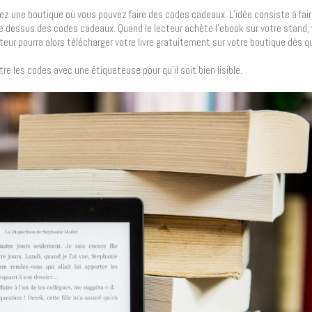
ez une boutique où vous pouvez faire des codes cadeaux. L’idée consiste à fai
re dessus des codes cadeaux. Quand le lecteur achète l’ebook sur votre stand, v
eur pourra alors télécharger votre livre gratuitement sur votre boutique dès qu’
re les codes avec une étiqueteuse pour qu’il soit bien lisible.