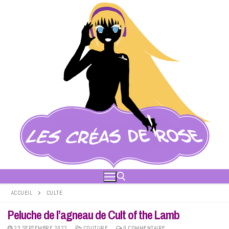
Aller
au
contenu
ACCUEIL
CULTE
Peluche de l’agneau de Cult of the Lamb
Rechercher :
23 SEPTEMBRE 2022
COUTURE
0 COMMENTAIRE