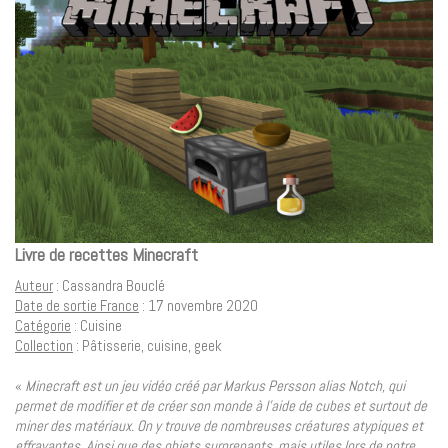
Livre de recettes Minecraft
Auteur
: Cassandra Bouclé
Date de sortie France
: 17 novembre 2020
Catégorie
: Cuisine
Collection
: Pâtisserie, cuisine, geek
«
Minecraft est un jeu vidéo créé par Markus Persson alias Notch, qui
permet de modifier et de créer son monde à l’aide de cubes et surtout de
miner des matériaux. On y trouve de nombreuses créatures atypiques et
effrayantes. Ainsi que des objets surprenants, mais utiles lors de notre