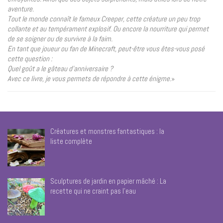
aventure.
Tout le monde connaît le fameux Creeper, cette créature un peu trop
collante et au tempérament explosif. Ou encore la nourriture qui permet
de se soigner ou de survivre à la faim.
En tant que joueur ou fan de Minecraft, peut-être vous êtes-vous posé
cette question :
Quel goût a le gâteau d’anniversaire ?
Avec ce livre, je vous permets de répondre à cette énigme.
»
Créatures et monstres fantastiques : la
liste complète
Sculptures de jardin en papier mâché : La
recette qui ne craint pas l’eau