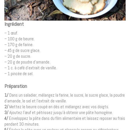
Ingrédient
– 1 œuf.
– 100 g de beurre.
– 170 g de farine.
– 45 g de sucre glace.
– 20 g de sucre.
– 20 g de poudre d’amande.
– 1 c. à café d’extrait de vanille.
– 1 pincée de sel.
Préparation
1/
Dans un saladier, mélangez la farine, le sucre, le sucre glace, la poudre
d’amande, le sel et l’extrait de vanille.
2/
Mettez le beurre coupé en dés et mélangez avec vos doigts.
3/
Ajoutez l’œuf et pétrissez jusqu’à obtenir une pâte homogène.
4/
Enveloppez la pâte dans du film alimentaire et laissez reposer au frais
pendant 30 minutes.
5/
Étalez la pâte avec un rouleau et placez-la encore au réfrigérateur