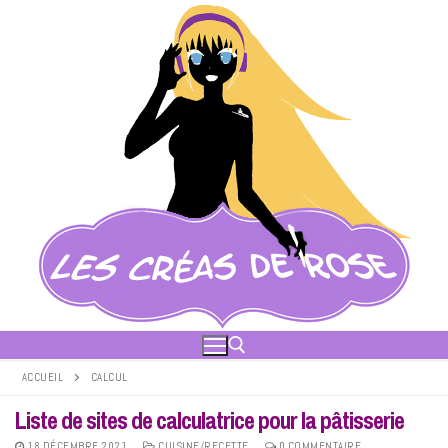
Aller
au
contenu
ACCUEIL
CALCUL
Liste de sites de calculatrice pour la pâtisserie
Rechercher :
18 DÉCEMBRE 2021
CUISINE/RECETTE
0 COMMENTAIRE