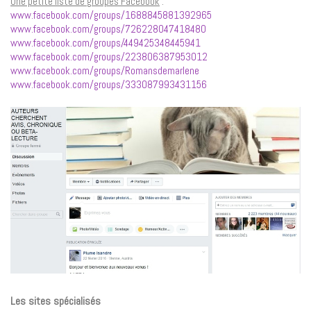
Une petite liste de groupes Facebook
:
www.facebook.com/groups/1688845881392965
www.facebook.com/groups/726228047418480
www.facebook.com/groups/449425348445941
www.facebook.com/groups/223806387953012
www.facebook.com/groups/Romansdemarlene
www.facebook.com/groups/333087993431156
Les sites spécialisés