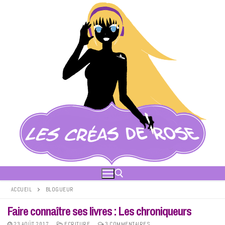
Aller
au
contenu
ACCUEIL
BLOGUEUR
Faire connaître ses livres : Les chroniqueurs
Rechercher :
23 AOÛT 2017
ECRITURE
3 COMMENTAIRES