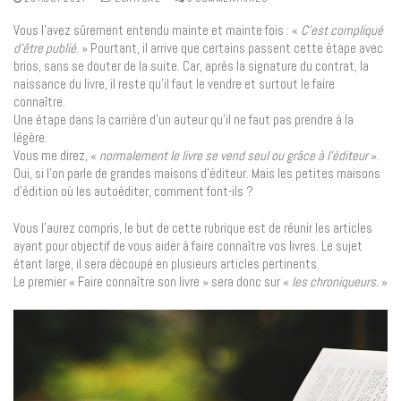
Vous l’avez sûrement entendu mainte et mainte fois : «
C’est compliqué
d’être publié
. » Pourtant, il arrive que certains passent cette étape avec
brios, sans se douter de la suite. Car, après la signature du contrat, la
naissance du livre, il reste qu’il faut le vendre et surtout le faire
connaître.
Une étape dans la carrière d’un auteur qu’il ne faut pas prendre à la
légère.
Vous me direz, «
normalement le livre se vend seul ou grâce à l’éditeur
».
Oui, si l’on parle de grandes maisons d’éditeur. Mais les petites maisons
d’édition où les autoéditer, comment font-ils ?
Vous l’aurez compris, le but de cette rubrique est de réunir les articles
ayant pour objectif de vous aider à faire connaître vos livres. Le sujet
étant large, il sera découpé en plusieurs articles pertinents.
Le premier « Faire connaître son livre » sera donc sur «
les chroniqueurs.
»