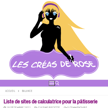
Aller
au
contenu
ACCUEIL
BALANCE
Liste de sites de calculatrice pour la pâtisserie
Rechercher :
18 DÉCEMBRE 2021
CUISINE/RECETTE
0 COMMENTAIRE