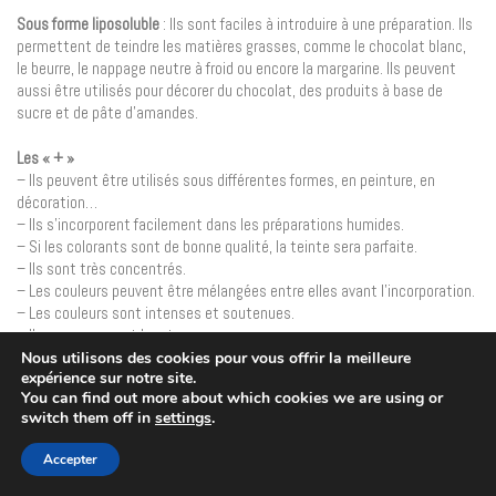
Sous forme liposoluble
: Ils sont faciles à introduire à une préparation. Ils
permettent de teindre les matières grasses, comme le chocolat blanc,
le beurre, le nappage neutre à froid ou encore la margarine. Ils peuvent
aussi être utilisés pour décorer du chocolat, des produits à base de
sucre et de pâte d’amandes.
Les « + »
– Ils peuvent être utilisés sous différentes formes, en peinture, en
décoration…
– Ils s’incorporent facilement dans les préparations humides.
– Si les colorants sont de bonne qualité, la teinte sera parfaite.
– Ils sont très concentrés.
– Les couleurs peuvent être mélangées entre elles avant l’incorporation.
– Les couleurs sont intenses et soutenues.
– Ils se conservent longtemps.
Nous utilisons des cookies pour vous offrir la meilleure
expérience sur notre site.
Les « - »
You can find out more about which cookies we are using or
– Ils sont le moins indiqués pour teindre le chocolat.
switch them off in
settings
.
– Ils sont très difficiles à doser, donc c’est très dur d’obtenir les mêmes
teintes à chaque fois.
Accepter
– Un colorant de mauvaise qualité peut conduire à des couleurs
désastreuses.