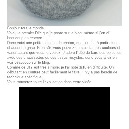
Bonjour tout le monde.
Voici, le premier DIY que je poste sur le blog, même si j’en ai
beaucoup en réserve.
Donc voici une petite peluche de chaton, que l’on fait à partir d’une
chaussette grise. Bien sûr, vous pouvez choisir d’autres couleurs et
varier autant que vous le voulez. J’adore l’idée de faire des peluches
avec des chaussettes ou des tissus recyclés, donc vous allez en
voir beaucoup sur le blog.
Comme ce DIY est très simple, je l’ai noté
1/10
en difficulté. Un
débutant en couture peut facilement le faire, il n’y a pas besoin de
technique spécifique.
Vous trouverez toute l’explication dans cette vidéo.