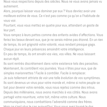
Nous vous respectons depuis des siècles. Nous ne vous avons jamais vu
autrement.
Alors, pourquoi laisser vous dominer par eux ? Vous devriez avoir une
meilleure estime de vous. Ce n’est pas comme ça qu’on a l’habitude de
vous voir.
Pourtant, vous vous mettez en quatre pour eux, attendant un geste de
leur part.
Vous rampez à leurs pattes comme des enfants avides d’affections. Vous
feriez les beaux devant eux, que je ne serais même pas étonné. En un rien
de temps, ils ont grignoté votre volonté, vous rendant presque gaga.
Chaque jour en leurs présences amoindrit votre intelligence.
En peu de temps, ils ont envahi vos vies, vos villes. Ne vous laissant
aucun répit.
Ils sont rentrés discrètement dans votre existence tels des parasites.
Maintenant, ils contrôlent vos journées. Vous n’êtes pour eux, que de
simples marionnettes ! Facile à contrôler. Facile à remplacer.
Je suis tellement attriste de voir une telle évolution de vos symptômes.
Ils sont devenus un virus pour votre monde et, même si notre peuple se
bat pour devenir votre remède, vous nous rejetez comme des intrus.
Depuis des millénaires, nous avons marchés à vos côtés. Nous avons
partagé votre nourriture, votre toit, même votre culture. Nous
communiquions, nous combattions l’adversité comme des frères.
Mais ce n’est plus le cas aujourd’hui. Vous nous avez tourné le dos.