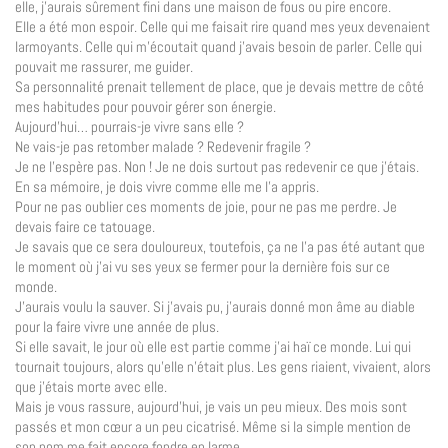
elle, j’aurais sûrement fini dans une maison de fous ou pire encore.
Elle a été mon espoir. Celle qui me faisait rire quand mes yeux devenaient
larmoyants. Celle qui m’écoutait quand j’avais besoin de parler. Celle qui
pouvait me rassurer, me guider.
Sa personnalité prenait tellement de place, que je devais mettre de côté
mes habitudes pour pouvoir gérer son énergie.
Aujourd’hui… pourrais-je vivre sans elle ?
Ne vais-je pas retomber malade ? Redevenir fragile ?
Je ne l’espère pas. Non ! Je ne dois surtout pas redevenir ce que j’étais.
En sa mémoire, je dois vivre comme elle me l’a appris.
Pour ne pas oublier ces moments de joie, pour ne pas me perdre. Je
devais faire ce tatouage.
Je savais que ce sera douloureux, toutefois, ça ne l’a pas été autant que
le moment où j’ai vu ses yeux se fermer pour la dernière fois sur ce
monde.
J’aurais voulu la sauver. Si j’avais pu, j’aurais donné mon âme au diable
pour la faire vivre une année de plus.
Si elle savait, le jour où elle est partie comme j’ai haï ce monde. Lui qui
tournait toujours, alors qu’elle n’était plus. Les gens riaient, vivaient, alors
que j’étais morte avec elle.
Mais je vous rassure, aujourd’hui, je vais un peu mieux. Des mois sont
passés et mon cœur a un peu cicatrisé. Même si la simple mention de
son nom me fait encore fondre en larme.