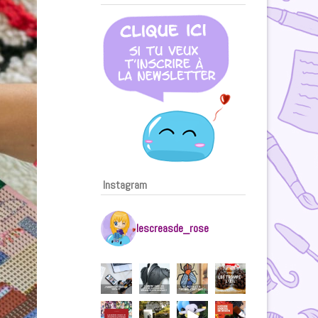
Instagram
lescreasde_rose