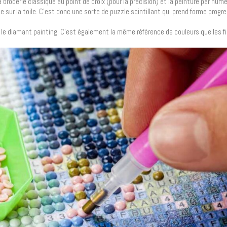
 broderie classique au point de croix (pour la précision) et la peinture par num
 sur la toile. C’est donc une sorte de puzzle scintillant qui prend forme prog
le diamant painting. C’est également la même référence de couleurs que les fil