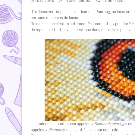
6 MARS 2026
DIAMANT PAINTING
0 COMMENTAIRE
J’ai découvert depuis peu le Diamond Painting, un loisir cré
certains magasins de loisirs.
Qu’est-ce que c’est exactement ? Comment s’y prendre ? Et s
Je réponds à toutes vos questions dans cet article pour vous
La broderie diamant, aussi appelée «
Diamond painting
» est 
appelés «
diamants
» qui sont à coller sur une toile.