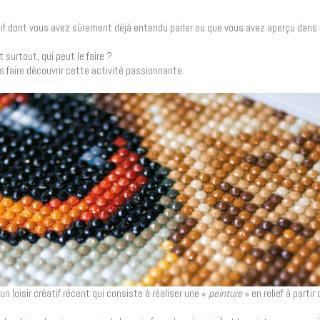
atif dont vous avez sûrement déjà entendu parler ou que vous avez aperçu dans 
urtout, qui peut le faire ?
 faire découvrir cette activité passionnante.
un loisir créatif récent qui consiste à réaliser une «
peinture
» en relief à partir