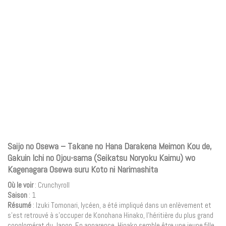
Saijo no Osewa – Takane no Hana Darakena Meimon Kou de,
Gakuin Ichi no Ojou-sama (Seikatsu Noryoku Kaimu) wo
Kagenagara Osewa suru Koto ni Narimashita
Où le voir
: Crunchyroll
Saison
: 1
Résumé
: Izuki Tomonari, lycéen, a été impliqué dans un enlèvement et
s’est retrouvé à s’occuper de Konohana Hinako, l’héritière du plus grand
conglomérat du Japon. En apparence, Hinako semble être une jeune fille