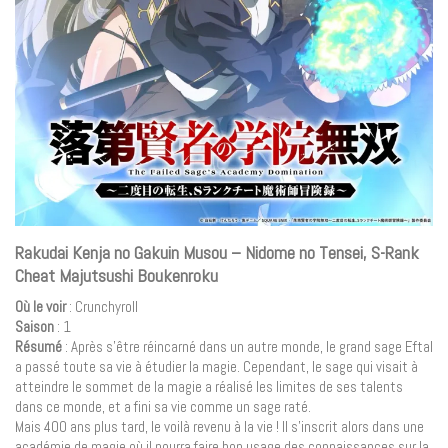
Rakudai Kenja no Gakuin Musou – Nidome no Tensei, S-Rank
Cheat Majutsushi Boukenroku
Où le voir
: Crunchyroll
Saison
: 1
Résumé
: Après s’être réincarné dans un autre monde, le grand sage Eftal
a passé toute sa vie à étudier la magie. Cependant, le sage qui visait à
atteindre le sommet de la magie a réalisé les limites de ses talents
dans ce monde, et a fini sa vie comme un sage raté.
Mais 400 ans plus tard, le voilà revenu à la vie ! Il s’inscrit alors dans une
académie de magie où il pourra faire bon usage des connaissances sur la