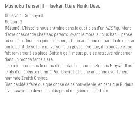
Mushoku Tensei III – Isekai Ittara Honki Dasu
Où le voir
: Crunchyroll
Saison
: 3
Résumé
: L’histoire nous entraine dans le quotidien d’un
NEET
qui vient
d’être chasser de chez ses parents. Ayant le moral au plus bas, il pense
au suicide. Jusqu’au jour où il aperçoit une ancienne camarade de classe
sur le point de se faire renverser, d’un geste héroïque, il l’a pousse et se
fait renverser à sa place. Suite à ça, il meurt puis se retrouve réincarner
dans un monde fantaisiste.
Il se réincarne dans le corps d’un enfant du nom de Rudeus Greyrat. Il est
le fils d’un épéiste nommé Paul Greyrat et d’une ancienne aventurière
nommée Zenith Greyrat.
Bien décidé à faire quelque chose de sa nouvelle vie, en tant que Rudeus
il va essayer de devenir le plus grand magicien de l’histoire.