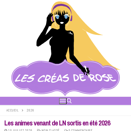
Aller
au
contenu
ACCUEIL
2026
Les animes venant de LN sortis en été 2026
Rechercher :
10 JUILLET 2026
NON CLASSÉ
0 COMMENTAIRE