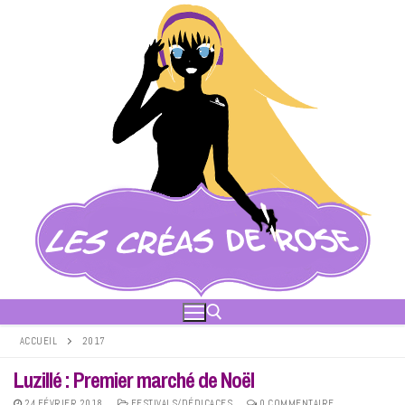
Aller
au
contenu
ACCUEIL
2017
Luzillé : Premier marché de Noël
Rechercher :
24 FÉVRIER 2018
FESTIVALS/DÉDICACES
0 COMMENTAIRE