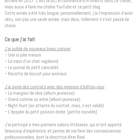
entière en 2017. C’est là où j’ai commencé à m’investir dans ce travail,
mais aussi à faire ma chaîne YouTube et ce petit blog.
Cette année a été très longue, personnellement, j’ai l’impression d’avoir
vécu, non pas une seule année, mais deux, tellement il s’est passé de
chose.
Ce que j’ai fait
J’ai publié de nouveaux livres comme
:
– Une si jolie maison.
– Le cœur d’un chat vagabond.
– Le journal du petit cancrelat.
– Recette de biscuit pour animaux.
J’ai signé des contrats avec des maisons d’édition pour
:
– Le mangeur de rêve (album jeunesse).
– Grand comme un arbre (album jeunesse).
– Night Hunt (en attente du contrat, mais, il est validé).
– L’épopée du petit poisson dorée. (petite nouvelle).
J’ai participé à mes premiers salons littéraires, qui m’ont apporté
beaucoup d’expérience, et permis de me faire des connaissances
professionnelles, dont la directrice Alter Real.