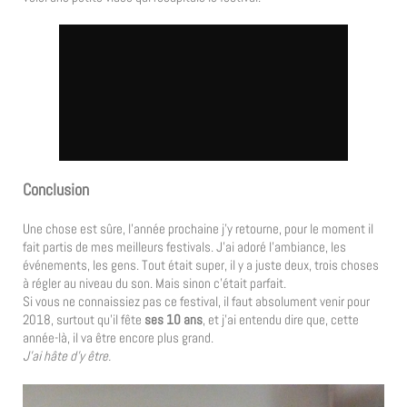
Conclusion
Une chose est sûre, l’année prochaine j’y retourne, pour le moment il
fait partis de mes meilleurs festivals. J’ai adoré l’ambiance, les
événements, les gens. Tout était super, il y a juste deux, trois choses
à régler au niveau du son. Mais sinon c’était parfait.
Si vous ne connaissiez pas ce festival, il faut absolument venir pour
2018, surtout qu’il fête
ses 10 ans
, et j’ai entendu dire que, cette
année-là, il va être encore plus grand.
J’ai hâte d’y être.