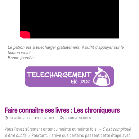
Le patron est à télécharger gratuitement, il suffit d’appuyer sur le
bouton violet.
Bonne journée.
Faire connaître ses livres : Les chroniqueurs
23 AOÛT 2017
ECRITURE
3 COMMENTAIRES
Vous l’avez sûrement entendu mainte et mainte fois : «
C’est compliqué
d’être publié
. » Pourtant, il arrive que certains passent cette étape avec