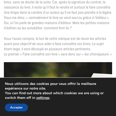
brios, sans se douter de la suite. Car, après la signature du contrat, la
naissance du livre, il reste qu’il faut le vendre et surtout le faire connaître.
Une étape dans la carrière d’un auteur qu’il ne faut pas prendre à la légère.
Vous me direz, «
normalement le livre se vend seul ou grâce à l’éditeur
».
Oui, si l’on parle de grandes maisons d’éditeur. Mais les petites maisons
d’édition où les autoéditer, comment font-ils ?
Vous l’aurez compris, le but de cette rubrique est de réunir les articles
ayant pour objectif de vous aider à faire connaître vos livres. Le sujet
étant large, il sera découpé en plusieurs articles pertinents.
Le premier « Faire connaître son livre » sera donc sur «
les chroniqueurs.
»
Nous utilisons des cookies pour vous offrir la meilleure
expérience sur notre site.
You can find out more about which cookies we are using or
switch them off in
settings
.
Accepter