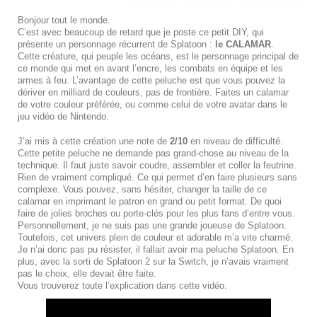
Bonjour tout le monde.
C’est avec beaucoup de retard que je poste ce petit DIY, qui
présente un personnage récurrent de Splatoon :
le CALAMAR
.
Cette créature, qui peuple les océans, est le personnage principal de
ce monde qui met en avant l’encre, les combats en équipe et les
armes à feu. L’avantage de cette peluche est que vous pouvez la
dériver en milliard de couleurs, pas de frontière. Faites un calamar
de votre couleur préférée, ou comme celui de votre avatar dans le
jeu vidéo de Nintendo.
J’ai mis à cette création une note de
2/10
en niveau de difficulté.
Cette petite peluche ne demande pas grand-chose au niveau de la
technique. Il faut juste savoir coudre, assembler et coller la feutrine.
Rien de vraiment compliqué. Ce qui permet d’en faire plusieurs sans
complexe. Vous pouvez, sans hésiter, changer la taille de ce
calamar en imprimant le patron en grand ou petit format. De quoi
faire de jolies broches ou porte-clés pour les plus fans d’entre vous.
Personnellement, je ne suis pas une grande joueuse de Splatoon.
Toutefois, cet univers plein de couleur et adorable m’a vite charmé.
Je n’ai donc pas pu résister, il fallait avoir ma peluche Splatoon. En
plus, avec la sorti de Splatoon 2 sur la Switch, je n’avais vraiment
pas le choix, elle devait être faite.
Vous trouverez toute l’explication dans cette vidéo.