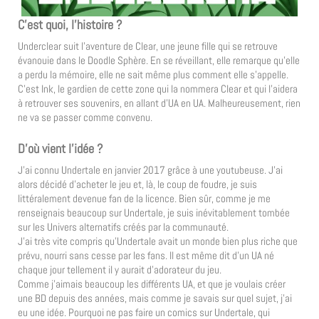
C’est quoi, l’histoire ?
Underclear suit l’aventure de Clear, une jeune fille qui se retrouve
évanouie dans le Doodle Sphère. En se réveillant, elle remarque qu’elle
a perdu la mémoire, elle ne sait même plus comment elle s’appelle.
C’est Ink, le gardien de cette zone qui la nommera Clear et qui l’aidera
à retrouver ses souvenirs, en allant d’UA en UA. Malheureusement, rien
ne va se passer comme convenu.
D’où vient l’idée ?
J’ai connu Undertale en janvier 2017 grâce à une youtubeuse. J’ai
alors décidé d’acheter le jeu et, là, le coup de foudre, je suis
littéralement devenue fan de la licence. Bien sûr, comme je me
renseignais beaucoup sur Undertale, je suis inévitablement tombée
sur les Univers alternatifs créés par la communauté.
J’ai très vite compris qu’Undertale avait un monde bien plus riche que
prévu, nourri sans cesse par les fans. Il est même dit d’un UA né
chaque jour tellement il y aurait d’adorateur du jeu.
Comme j’aimais beaucoup les différents UA, et que je voulais créer
une BD depuis des années, mais comme je savais sur quel sujet, j’ai
eu une idée. Pourquoi ne pas faire un comics sur Undertale, qui