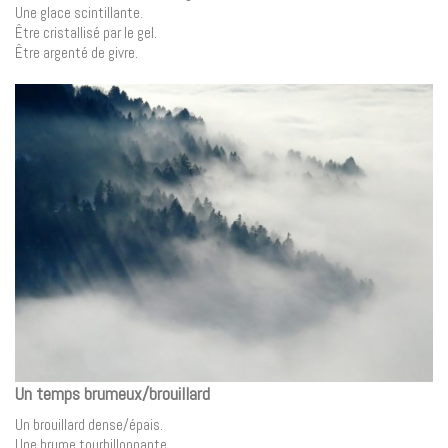
Une glace scintillante.
Être cristallisé par le gel.
Être argenté de givre.
Un temps brumeux/brouillard
Un brouillard dense/épais.
Une brume tourbillonnante.