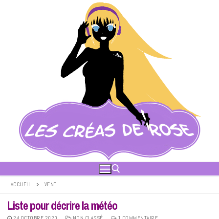
Aller
au
contenu
ACCUEIL
VENT
Liste pour décrire la météo
Rechercher :
24 OCTOBRE 2020
NON CLASSÉ
1 COMMENTAIRE