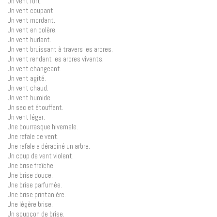
Un vent fort.
Un vent coupant.
Un vent mordant.
Un vent en colère.
Un vent hurlant.
Un vent bruissant à travers les arbres.
Un vent rendant les arbres vivants.
Un vent changeant.
Un vent agité.
Un vent chaud.
Un vent humide.
Un sec et étouffant.
Un vent léger.
Une bourrasque hivernale.
Une rafale de vent.
Une rafale a déraciné un arbre.
Un coup de vent violent.
Une brise fraîche.
Une brise douce.
Une brise parfumée.
Une brise printanière.
Une légère brise.
Un soupçon de brise.