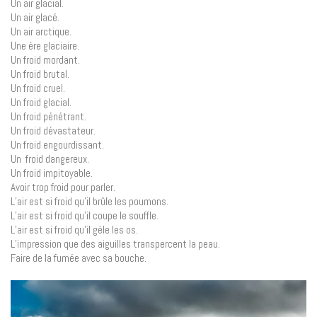
Un air glacial.
Un air glacé.
Un air arctique.
Une ère glaciaire.
Un froid mordant.
Un froid brutal.
Un froid cruel.
Un froid glacial.
Un froid pénétrant.
Un froid dévastateur.
Un froid engourdissant.
Un froid dangereux.
Un froid impitoyable.
Avoir trop froid pour parler.
L’air est si froid qu’il brûle les poumons.
L’air est si froid qu’il coupe le souffle.
L’air est si froid qu’il gèle les os.
L’impression que des aiguilles transpercent la peau.
Faire de la fumée avec sa bouche.