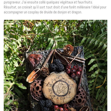
pyrograveur. J’ai ensuite collé quelques végétaux et faux fruits.
Résultat, on croirait qu’il sort tout droit d’une forêt millénaire ! Idéal pour
accompagner un cosplay de druide de donjon et dragon.