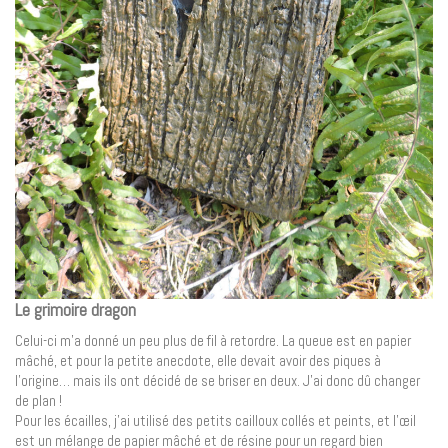
Le grimoire dragon
Celui-ci m’a donné un peu plus de fil à retordre. La queue est en papier
mâché, et pour la petite anecdote, elle devait avoir des piques à
l’origine… mais ils ont décidé de se briser en deux. J’ai donc dû changer
de plan !
Pour les écailles, j’ai utilisé des petits cailloux collés et peints, et l’œil
est un mélange de papier mâché et de résine pour un regard bien