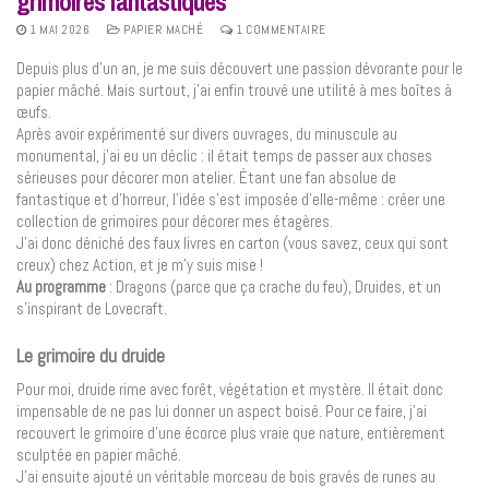
grimoires fantastiques
1 MAI 2026
PAPIER MACHÉ
1 COMMENTAIRE
Depuis plus d’un an, je me suis découvert une passion dévorante pour le
papier mâché. Mais surtout, j’ai enfin trouvé une utilité à mes boîtes à
œufs.
Après avoir expérimenté sur divers ouvrages, du minuscule au
monumental, j’ai eu un déclic : il était temps de passer aux choses
sérieuses pour décorer mon atelier. Étant une fan absolue de
fantastique et d’horreur, l’idée s’est imposée d’elle-même : créer une
collection de grimoires pour décorer mes étagères.
J’ai donc déniché des faux livres en carton (vous savez, ceux qui sont
creux) chez Action, et je m’y suis mise !
Au programme
: Dragons (parce que ça crache du feu), Druides, et un
s’inspirant de Lovecraft.
Le grimoire du druide
Pour moi, druide rime avec forêt, végétation et mystère. Il était donc
impensable de ne pas lui donner un aspect boisé. Pour ce faire, j’ai
recouvert le grimoire d’une écorce plus vraie que nature, entièrement
sculptée en papier mâché.
J’ai ensuite ajouté un véritable morceau de bois gravés de runes au