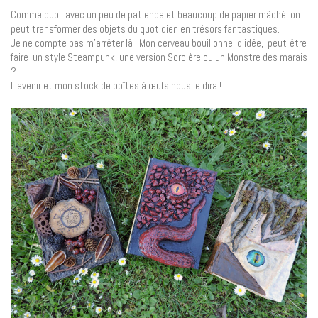
Comme quoi, avec un peu de patience et beaucoup de papier mâché, on
peut transformer des objets du quotidien en trésors fantastiques.
Je ne compte pas m’arrêter là ! Mon cerveau bouillonne d’idée, peut-être
faire un style Steampunk, une version Sorcière ou un Monstre des marais
?
L’avenir et mon stock de boîtes à œufs nous le dira !