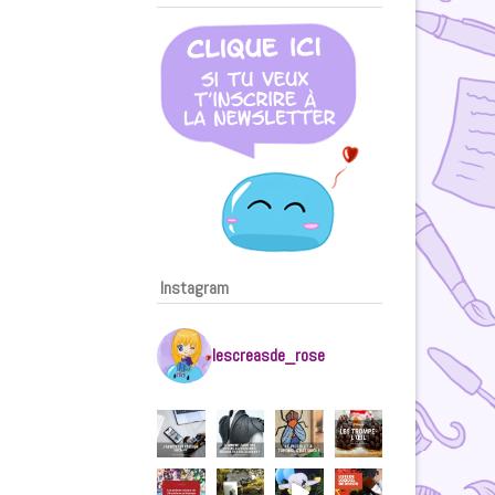
Instagram
lescreasde_rose