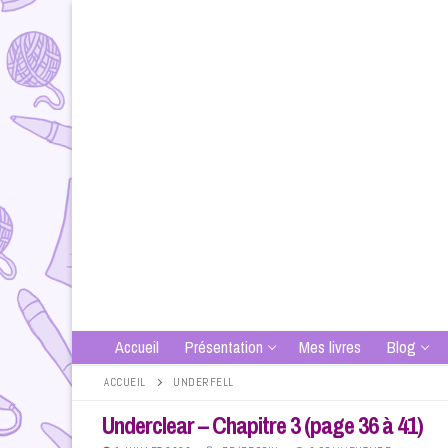
Aller
au
contenu
Accueil
Présentation
Mes livres
Blog
ACCUEIL
UNDERFELL
Underclear – Chapitre 3 (page 36 à 41)