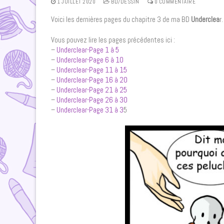
1 JUILLET 2020
BD/DESSIN
0 COMMENTAIRE
Voici les dernières pages du chapitre 3 de ma BD
Underclea
r
Vous pouvez lire les pages précédentes ici :
–
Underclear-Page 1 à 5
–
Underclear-Page 6 à 10
–
Underclear-Page 11 à 15
–
Underclear-Page 16 à 20
–
Underclear-Page 21 à 25
–
Underclear-Page 26 à 30
–
Underclear-Page 31 à 3
5