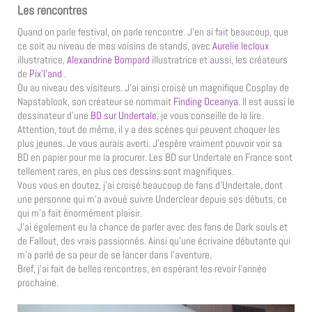
Les rencontres
Quand on parle festival, on parle rencontre. J’en ai fait beaucoup, que
ce soit au niveau de mes voisins de stands, avec
Aurelie lecloux
illustratrice,
Alexandrine Bompard
illustratrice et aussi, les créateurs
de
Pix’l’and
.
Ou au niveau des visiteurs. J’ai ainsi croisé un magnifique Cosplay de
Napstablook, son créateur se nommait
Finding Oceanya
. Il est aussi le
dessinateur d’une
BD sur Undertale
, je vous conseille de la lire.
Attention, tout de même, il y a des scènes qui peuvent choquer les
plus jeunes. Je vous aurais averti. J’espère vraiment pouvoir voir sa
BD en papier pour me la procurer. Les BD sur Undertale en France sont
tellement rares, en plus ces dessins sont magnifiques.
Vous vous en doutez, j’ai croisé beaucoup de fans d’Undertale, dont
une personne qui m’a avoué suivre Underclear depuis ses débuts, ce
qui m’a fait énormément plaisir.
J’ai également eu la chance de parler avec des fans de Dark souls et
de Fallout, des vrais passionnés. Ainsi qu’une écrivaine débutante qui
m’a parlé de sa peur de se lancer dans l’aventure.
Bref, j’ai fait de belles rencontres, en espérant les revoir l’année
prochaine.