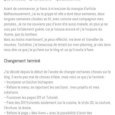
Avant de commencer, je tiens à m’excuser du manque d’article.
Malheureusement, j’ai eu la grippe et elle a duré deux semaines, deux
longues semaines clouées au lit, avec comme seul compagnon mes
pensées. Je ne me souviens pas d’avoir été aussi malade, en plus je ne
suis pas totalement guérie, car je tousse encore et j’ai toujours du
rhume, que du bonheur.
Mais au moins maintenant, je peux réfléchir, me lever et travailler de
nouveau. Toutefois, j’ai beaucoup de retard sur mon planning, je vais donc
vous dire ce que j’ai pu faire sur le blog et ce qu’il reste à faire.
Changement terminé
J’ai décidé depuis le début de l’année de changer certaines choses sur le
blog. Il reste pas mal de choses à faire, mais voici ce que j’ai terminé :
– Incorporer un bouton Instagram.
– Refaire le menu, en rajoutant les sections : mes projets et mes
créations.
– Fusionner les pages DIY et Tutoriel.
– Faire des DIY/tutoriels seulement sur la cuisine, le stylo 3D, la couture,
l’écriture, la résine.
– Refaire la page « Mes livres » avec la possibilité d’avoir des