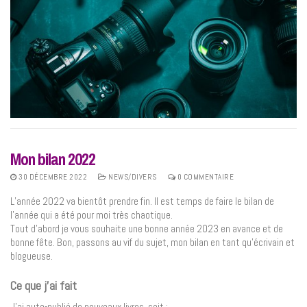
Mon bilan 2022
30 DÉCEMBRE 2022
NEWS/DIVERS
0 COMMENTAIRE
L’année 2022 va bientôt prendre fin. Il est temps de faire le bilan de
l’année qui a été pour moi très chaotique.
Tout d’abord je vous souhaite une bonne année 2023 en avance et de
bonne fête. Bon, passons au vif du sujet, mon bilan en tant qu’écrivain et
blogueuse.
Ce que j’ai fait
J’ai auto-publié de nouveaux livres, soit
: