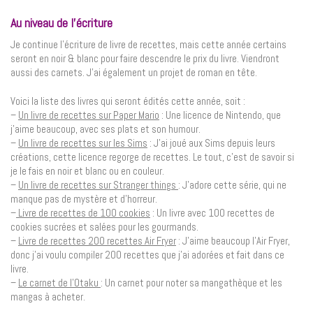
Au niveau de l’écriture
Je continue l’écriture de livre de recettes, mais cette année certains
seront en noir & blanc pour faire descendre le prix du livre. Viendront
aussi des carnets. J’ai également un projet de roman en tête.
Voici la liste des livres qui seront édités cette année, soit :
–
Un livre de recettes sur Paper Mario
: Une licence de Nintendo, que
j’aime beaucoup, avec ses plats et son humour.
–
Un livre de recettes sur les Sims
: J’ai joué aux Sims depuis leurs
créations, cette licence regorge de recettes. Le tout, c’est de savoir si
je le fais en noir et blanc ou en couleur.
–
Un livre de recettes sur Stranger things
: J’adore cette série, qui ne
manque pas de mystère et d’horreur.
–
Livre de recettes de 100 cookies
: Un livre avec 100 recettes de
cookies sucrées et salées pour les gourmands.
–
Livre de recettes 200 recettes Air Fryer
: J’aime beaucoup l’Air Fryer,
donc j’ai voulu compiler 200 recettes que j’ai adorées et fait dans ce
livre.
–
Le carnet de l’Otaku
: Un carnet pour noter sa mangathèque et les
mangas à acheter.