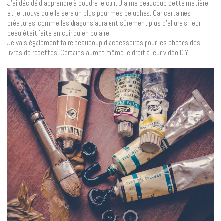
J’ai décidé d’apprendre à coudre le cuir. J’aime beaucoup cette matière
et je trouve qu’elle sera un plus pour mes peluches. Car certaines
créatures, comme les dragons auraient sûrement plus d’allure si leur
peau était faite en cuir qu’en polaire.
Je vais également faire beaucoup d’accessoires pour les photos des
livres de recettes. Certains auront même le droit à leur vidéo DIY.