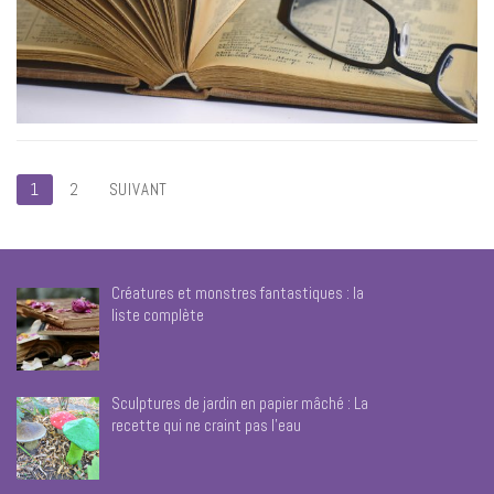
Pagination
1
2
SUIVANT
des
publications
Créatures et monstres fantastiques : la
liste complète
Sculptures de jardin en papier mâché : La
recette qui ne craint pas l’eau