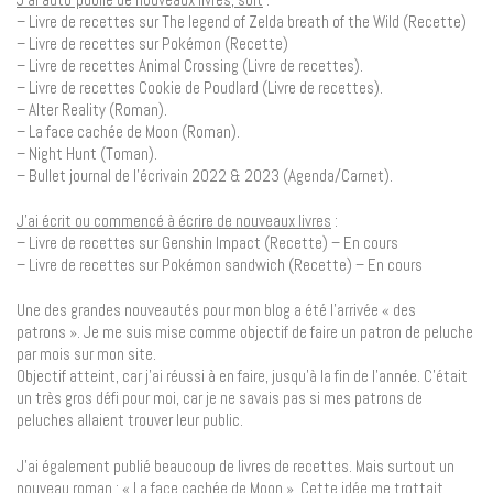
– Livre de recettes sur The legend of Zelda breath of the Wild (Recette)
– Livre de recettes sur Pokémon (Recette)
– Livre de recettes Animal Crossing (Livre de recettes).
– Livre de recettes Cookie de Poudlard (Livre de recettes).
– Alter Reality (Roman).
– La face cachée de Moon (Roman).
– Night Hunt (Toman).
– Bullet journal de l’écrivain 2022 & 2023 (Agenda/Carnet).
J’ai écrit ou commencé à écrire de nouveaux livres
:
– Livre de recettes sur Genshin Impact (Recette) – En cours
– Livre de recettes sur Pokémon sandwich (Recette) – En cours
Une des grandes nouveautés pour mon blog a été l’arrivée « des
patrons ». Je me suis mise comme objectif de faire un patron de peluche
par mois sur mon site.
Objectif atteint, car j’ai réussi à en faire, jusqu’à la fin de l’année. C’était
un très gros défi pour moi, car je ne savais pas si mes patrons de
peluches allaient trouver leur public.
J’ai également publié beaucoup de livres de recettes. Mais surtout un
nouveau roman : « La face cachée de Moon ». Cette idée me trottait