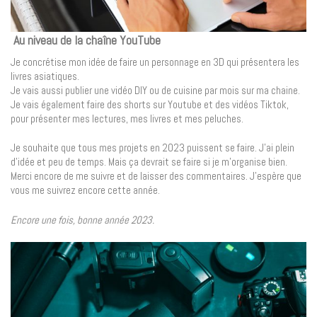
Au niveau de la chaîne YouTube
Je concrétise mon idée de faire un personnage en 3D qui présentera les
livres asiatiques.
Je vais aussi publier une vidéo DIY ou de cuisine par mois sur ma chaine.
Je vais également faire des shorts sur Youtube et des vidéos Tiktok,
pour présenter mes lectures, mes livres et mes peluches.
Je souhaite que tous mes projets en 2023 puissent se faire. J’ai plein
d’idée et peu de temps. Mais ça devrait se faire si je m’organise bien.
Merci encore de me suivre et de laisser des commentaires. J’espère que
vous me suivrez encore cette année.
Encore une fois, bonne année 2023.