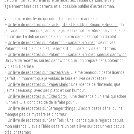
Je continue l’écriture de livre de recettes, j’adore ça. Mais je vais
également faire des carnets et si possible publier d’autre roman.
Voici la liste des livres qui seront édités cette année, soit :
–
Un livre de recettes sur Five Nights at Freddy’s: Security Breach
: Un
jeu vidéo d’horreur que j’adore. Le jeu est rempli de référence visuelle de
nourriture. Le défi ce sera de s’en inspirer sans description du plat.
–
Un livre de recettes sur Pokémon Ecarlade & Violet
: Ce nouveau
Pokémon est plein de plat. Tellement qu’il sera divisé en 2 tomes.
–
Un livre de recettes sur Pokémon Ecarlade & Violet, spécial sandwich
:
Un livre de recettes sur les sandwichs que l’on prépare dans pokemon
Violet & Ecarlate.
–
Un livre de recettes sur Castelvania
: J’aime beaucoup cette licence,
ça fait un moment que je voulais le faire en livre de recettes.
–
Un livre de recettes sur Paper Mario
: Une licence de Nintendo, que
j’aime beaucoup, avec ses plats et son humour.
–
Un livre de recettes sur Elder Scroll
: Une demande d’un ami, qui adore
l’univers. J’ai donc décidé de le faire pour lui.
–
Un livre de recettes sur Stranger things
: J’adore cette série, qui ne
manque pas de mystère et d’horreur.
–
Un livre de recettes sur Star Trek
: Une licence que je regarde depuis
mon enfance. J’avais l’idée de faire un petit livre sur cet univers depuis
très longtemps