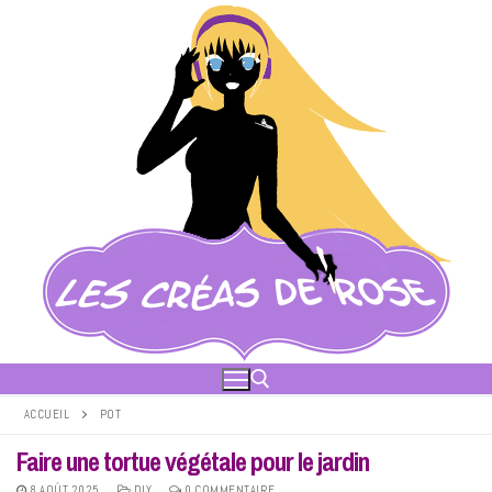
Aller
au
contenu
ACCUEIL
POT
Faire une tortue végétale pour le jardin
Rechercher :
8 AOÛT 2025
DIY
0 COMMENTAIRE