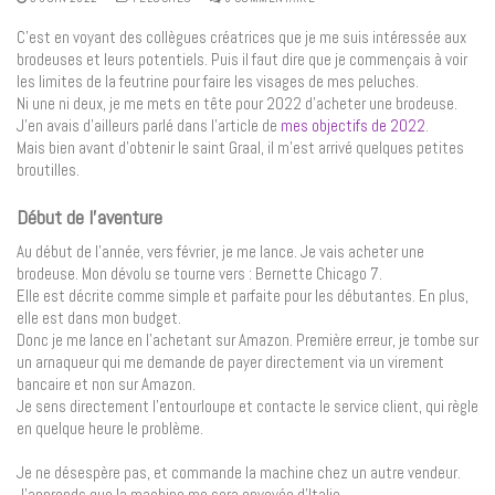
C’est en voyant des collègues créatrices que je me suis intéressée aux
brodeuses et leurs potentiels. Puis il faut dire que je commençais à voir
les limites de la feutrine pour faire les visages de mes peluches.
Ni une ni deux, je me mets en tête pour 2022 d’acheter une brodeuse.
J’en avais d’ailleurs parlé dans l’article de
mes objectifs de 2022
.
Mais bien avant d’obtenir le saint Graal, il m’est arrivé quelques petites
broutilles.
Début de l’aventure
Au début de l’année, vers février, je me lance. Je vais acheter une
brodeuse. Mon dévolu se tourne vers : Bernette Chicago 7.
Elle est décrite comme simple et parfaite pour les débutantes. En plus,
elle est dans mon budget.
Donc je me lance en l’achetant sur Amazon. Première erreur, je tombe sur
un arnaqueur qui me demande de payer directement via un virement
bancaire et non sur Amazon.
Je sens directement l’entourloupe et contacte le service client, qui règle
en quelque heure le problème.
Je ne désespère pas, et commande la machine chez un autre vendeur.
J’apprends que la machine me sera envoyée d’Italie.