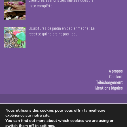
Créatures et monstres fantastiques : la
liste complète
Sculptures de jardin en papier mâché : La
recette qui ne craint pas l’eau
A propos
Contact
Téléchargement
Mentions légales
Publicité
Nous utilisons des cookies pour vous offrir la meilleure
expérience sur notre site.
Copyright © 2026 Les créas de Rose
You can find out more about which cookies we are using or
switch them off in
settings
.