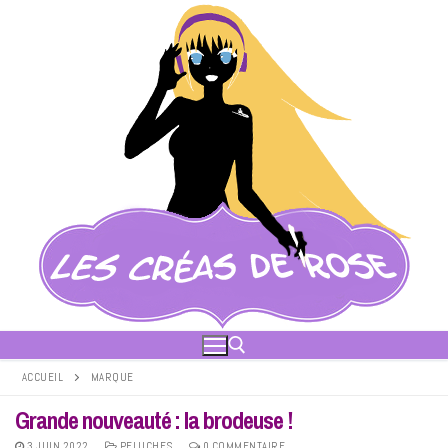
Aller
au
contenu
ACCUEIL
MARQUE
Grande nouveauté : la brodeuse !
Rechercher :
3 JUIN 2022
PELUCHES
0 COMMENTAIRE