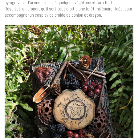
pyrograveur. J’ai ensuite collé quelques végétaux et faux fruits.
Résultat, on croirait qu’il sort tout droit d’une forêt millénaire ! Idéal pour
accompagner un cosplay de druide de donjon et dragon.