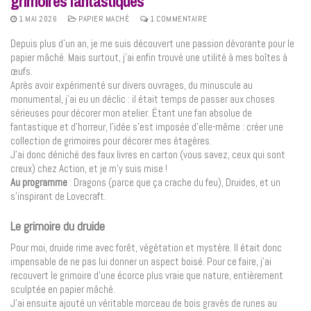
grimoires fantastiques
1 MAI 2026
PAPIER MACHÉ
1 COMMENTAIRE
Depuis plus d’un an, je me suis découvert une passion dévorante pour le
papier mâché. Mais surtout, j’ai enfin trouvé une utilité à mes boîtes à
œufs.
Après avoir expérimenté sur divers ouvrages, du minuscule au
monumental, j’ai eu un déclic : il était temps de passer aux choses
sérieuses pour décorer mon atelier. Étant une fan absolue de
fantastique et d’horreur, l’idée s’est imposée d’elle-même : créer une
collection de grimoires pour décorer mes étagères.
J’ai donc déniché des faux livres en carton (vous savez, ceux qui sont
creux) chez Action, et je m’y suis mise !
Au programme
: Dragons (parce que ça crache du feu), Druides, et un
s’inspirant de Lovecraft.
Le grimoire du druide
Pour moi, druide rime avec forêt, végétation et mystère. Il était donc
impensable de ne pas lui donner un aspect boisé. Pour ce faire, j’ai
recouvert le grimoire d’une écorce plus vraie que nature, entièrement
sculptée en papier mâché.
J’ai ensuite ajouté un véritable morceau de bois gravés de runes au