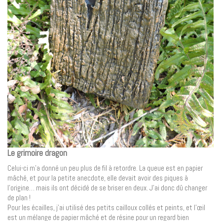
Le grimoire dragon
Celui-ci m’a donné un peu plus de fil à retordre. La queue est en papier
mâché, et pour la petite anecdote, elle devait avoir des piques à
l’origine… mais ils ont décidé de se briser en deux. J’ai donc dû changer
de plan !
Pour les écailles, j’ai utilisé des petits cailloux collés et peints, et l’œil
est un mélange de papier mâché et de résine pour un regard bien