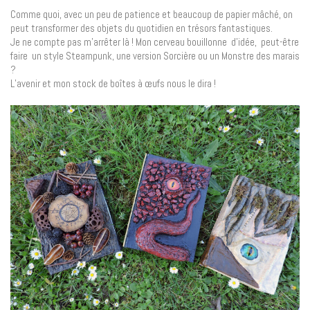
Comme quoi, avec un peu de patience et beaucoup de papier mâché, on
peut transformer des objets du quotidien en trésors fantastiques.
Je ne compte pas m’arrêter là ! Mon cerveau bouillonne d’idée, peut-être
faire un style Steampunk, une version Sorcière ou un Monstre des marais
?
L’avenir et mon stock de boîtes à œufs nous le dira !