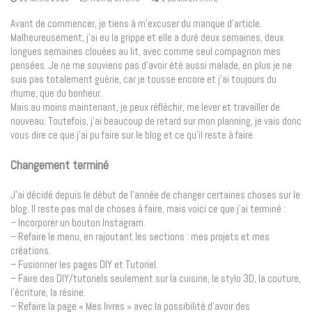
Avant de commencer, je tiens à m’excuser du manque d’article.
Malheureusement, j’ai eu la grippe et elle a duré deux semaines, deux
longues semaines clouées au lit, avec comme seul compagnon mes
pensées. Je ne me souviens pas d’avoir été aussi malade, en plus je ne
suis pas totalement guérie, car je tousse encore et j’ai toujours du
rhume, que du bonheur.
Mais au moins maintenant, je peux réfléchir, me lever et travailler de
nouveau. Toutefois, j’ai beaucoup de retard sur mon planning, je vais donc
vous dire ce que j’ai pu faire sur le blog et ce qu’il reste à faire.
Changement terminé
J’ai décidé depuis le début de l’année de changer certaines choses sur le
blog. Il reste pas mal de choses à faire, mais voici ce que j’ai terminé :
– Incorporer un bouton Instagram.
– Refaire le menu, en rajoutant les sections : mes projets et mes
créations.
– Fusionner les pages DIY et Tutoriel.
– Faire des DIY/tutoriels seulement sur la cuisine, le stylo 3D, la couture,
l’écriture, la résine.
– Refaire la page « Mes livres » avec la possibilité d’avoir des