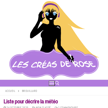
Aller
au
contenu
ACCUEIL
BROUILLARD
Liste pour décrire la météo
Rechercher :
24 OCTOBRE 2020
NON CLASSÉ
1 COMMENTAIRE