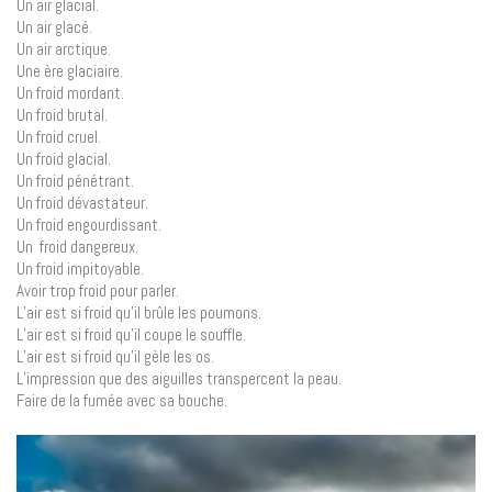
Un air glacial.
Un air glacé.
Un air arctique.
Une ère glaciaire.
Un froid mordant.
Un froid brutal.
Un froid cruel.
Un froid glacial.
Un froid pénétrant.
Un froid dévastateur.
Un froid engourdissant.
Un froid dangereux.
Un froid impitoyable.
Avoir trop froid pour parler.
L’air est si froid qu’il brûle les poumons.
L’air est si froid qu’il coupe le souffle.
L’air est si froid qu’il gèle les os.
L’impression que des aiguilles transpercent la peau.
Faire de la fumée avec sa bouche.