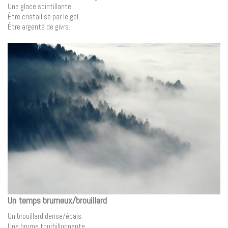
Une glace scintillante.
Être cristallisé par le gel.
Être argenté de givre.
Un temps brumeux/brouillard
Un brouillard dense/épais.
Une brume tourbillonnante.