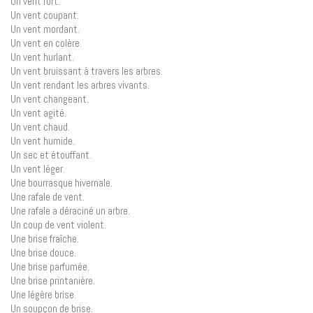
Un vent fort.
Un vent coupant.
Un vent mordant.
Un vent en colère.
Un vent hurlant.
Un vent bruissant à travers les arbres.
Un vent rendant les arbres vivants.
Un vent changeant.
Un vent agité.
Un vent chaud.
Un vent humide.
Un sec et étouffant.
Un vent léger.
Une bourrasque hivernale.
Une rafale de vent.
Une rafale a déraciné un arbre.
Un coup de vent violent.
Une brise fraîche.
Une brise douce.
Une brise parfumée.
Une brise printanière.
Une légère brise.
Un soupçon de brise.