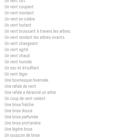
Un vent fort.
Un vent coupant.
Un vent mordant.
Un vent en colère.
Un vent hurlant.
Un vent bruissant à travers les arbres.
Un vent rendant les arbres vivants.
Un vent changeant.
Un vent agité.
Un vent chaud.
Un vent humide.
Un sec et étouffant.
Un vent léger.
Une bourrasque hivernale.
Une rafale de vent.
Une rafale a déraciné un arbre.
Un coup de vent violent.
Une brise fraîche.
Une brise douce.
Une brise parfumée.
Une brise printanière.
Une légère brise.
Un soupçon de brise.