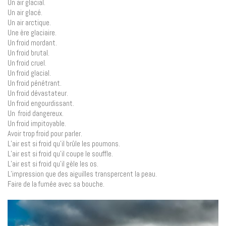
Un air glacial.
Un air glacé.
Un air arctique.
Une ère glaciaire.
Un froid mordant.
Un froid brutal.
Un froid cruel.
Un froid glacial.
Un froid pénétrant.
Un froid dévastateur.
Un froid engourdissant.
Un froid dangereux.
Un froid impitoyable.
Avoir trop froid pour parler.
L’air est si froid qu’il brûle les poumons.
L’air est si froid qu’il coupe le souffle.
L’air est si froid qu’il gèle les os.
L’impression que des aiguilles transpercent la peau.
Faire de la fumée avec sa bouche.