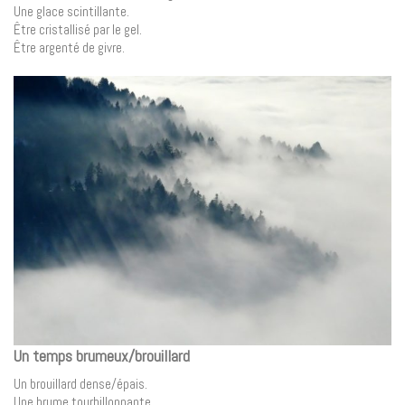
Une glace scintillante.
Être cristallisé par le gel.
Être argenté de givre.
Un temps brumeux/brouillard
Un brouillard dense/épais.
Une brume tourbillonnante.