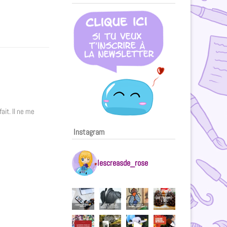
ait. Il ne me
Instagram
lescreasde_rose