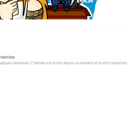
nderclear.
i quelques semaines. L’histoire est écrite depuis un moment et le story-board est f