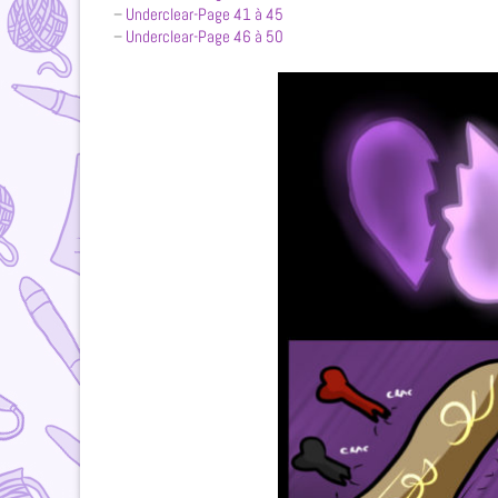
–
Underclear-Page 41 à 45
–
Underclear-Page 46 à 50