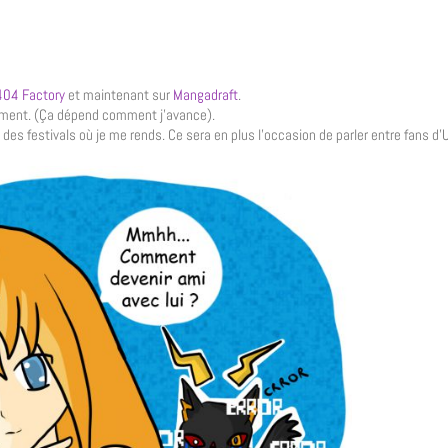
404 Factory
et maintenant sur
Mangadraft
.
oment. (Ça dépend comment j’avance).
des festivals où je me rends. Ce sera en plus l’occasion de parler entre fans d’