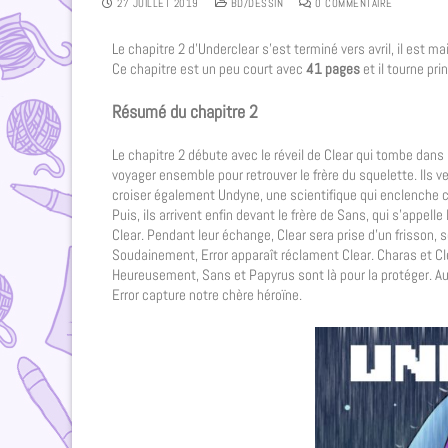
27 JUILLET 2019
BD/DESSIN
0 COMMENTAIRE
Le chapitre 2 d’Underclear s’est terminé vers avril, il est m
Ce chapitre est un peu court avec
41 pages
et il tourne pr
Résumé du chapitre 2
Le chapitre 2 débute avec le réveil de Clear qui tombe dans 
voyager ensemble pour retrouver le frère du squelette. Ils
croiser également Undyne, une scientifique qui enclenche c
Puis, ils arrivent enfin devant le frère de Sans, qui s’app
Clear. Pendant leur échange, Clear sera prise d’un frisson,
Soudainement, Error apparaît réclament Clear. Charas et Cle
Heureusement, Sans et Papyrus sont là pour la protéger. A
Error capture notre chère héroïne.