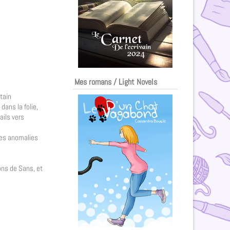
Mes romans / Light Novels
tain
dans la folie,
ails vers
les anomalies
ons de Sans, et