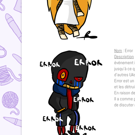
Nom
: Error
Description
événement il
jusqu’à ce q
d’autres UA
Error est u
et les détru
En raison de
Il a comme p
de discuter 