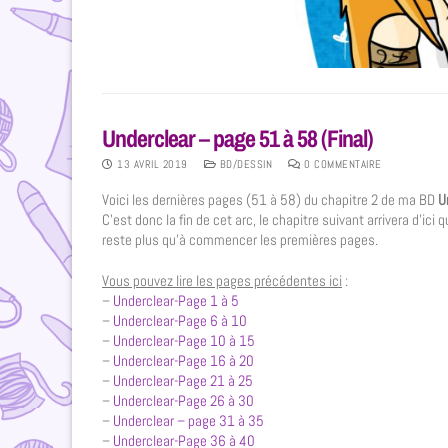
Underclear – page 51 à 58 (Final)
13 AVRIL 2019
BD/DESSIN
0 COMMENTAIRE
Voici les dernières pages (51 à 58) du chapitre 2 de ma BD
U
C’est donc la fin de cet arc, le chapitre suivant arrivera d’ic
reste plus qu’à commencer les premières pages.
Vous pouvez lire les pages précédentes ici
:
–
Underclear-Page 1 à 5
–
Underclear-Page 6 à 10
–
Underclear-Page 10 à 15
–
Underclear-Page 16 à 20
–
Underclear-Page 21 à 25
–
Underclear-Page 26 à 30
–
Underclear – page 31 à 35
–
Underclear-Page 36 à 40