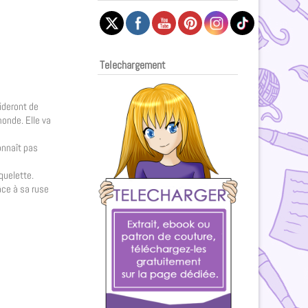
Telechargement
cideront de
onde. Elle va
onnaît pas
quelette.
âce à sa ruse