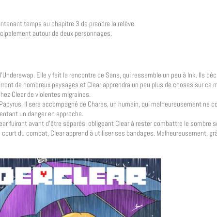
aintenant temps au chapitre 3 de prendre la relève.
incipalement autour de deux personnages.
l’Underswap. Elle y fait la rencontre de Sans, qui ressemble un peu à Ink. Ils dé
 verront de nombreux paysages et Clear apprendra un peu plus de choses sur ce m
hez Clear de violentes migraines.
elle Papyrus. Il sera accompagné de Charas, un humain, qui malheureusement ne c
 sentant un danger en approche.
ar fuiront avant d’être séparés, obligeant Clear à rester combattre le sombre s
u court du combat, Clear apprend à utiliser ses bandages. Malheureusement, gr