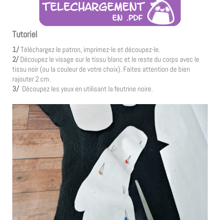
Tutoriel
1/
Téléchargez le patron, imprimez-le et découpez-le.
2/
Découpez le visage sur le tissu blanc et le reste du corps avec le
tissu noir (ou la couleur de votre choix). Faites attention de bien
rajouter 2 cm.
3/
Découpez les yeux en utilisant la feutrine noire.