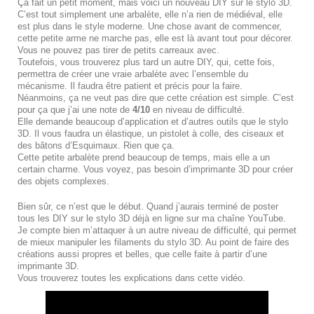
Ça fait un petit moment, mais voici un nouveau DIY sur le stylo 3D.
C’est tout simplement une arbalète, elle n’a rien de médiéval, elle
est plus dans le style moderne. Une chose avant de commencer,
cette petite arme ne marche pas, elle est là avant tout pour décorer.
Vous ne pouvez pas tirer de petits carreaux avec.
Toutefois, vous trouverez plus tard un autre DIY, qui, cette fois,
permettra de créer une vraie arbalète avec l’ensemble du
mécanisme. Il faudra être patient et précis pour la faire.
Néanmoins, ça ne veut pas dire que cette création est simple. C’est
pour ça que j’ai une note de
4/10
en niveau de difficulté.
Elle demande beaucoup d’application et d’autres outils que le stylo
3D. Il vous faudra un élastique, un pistolet à colle, des ciseaux et
des bâtons d’Esquimaux. Rien que ça.
Cette petite arbalète prend beaucoup de temps, mais elle a un
certain charme. Vous voyez, pas besoin d’imprimante 3D pour créer
des objets complexes.
Bien sûr, ce n’est que le début. Quand j’aurais terminé de poster
tous les DIY sur le stylo 3D déjà en ligne sur ma chaîne YouTube.
Je compte bien m’attaquer à un autre niveau de difficulté, qui permet
de mieux manipuler les filaments du stylo 3D. Au point de faire des
créations aussi propres et belles, que celle faite à partir d’une
imprimante 3D.
Vous trouverez toutes les explications dans cette vidéo.