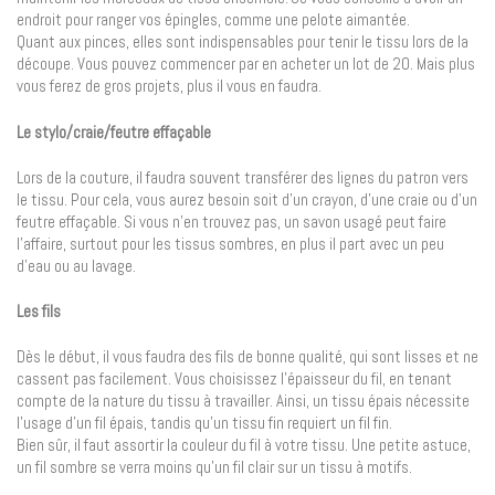
endroit pour ranger vos épingles, comme une pelote aimantée.
Quant aux pinces, elles sont indispensables pour tenir le tissu lors de la
découpe. Vous pouvez commencer par en acheter un lot de 20. Mais plus
vous ferez de gros projets, plus il vous en faudra.
Le stylo/craie/feutre effaçable
Lors de la couture, il faudra souvent transférer des lignes du patron vers
le tissu. Pour cela, vous aurez besoin soit d’un crayon, d’une craie ou d’un
feutre effaçable. Si vous n’en trouvez pas, un savon usagé peut faire
l’affaire, surtout pour les tissus sombres, en plus il part avec un peu
d’eau ou au lavage.
Les fils
Dès le début, il vous faudra des fils de bonne qualité, qui sont lisses et ne
cassent pas facilement. Vous choisissez l’épaisseur du fil, en tenant
compte de la nature du tissu à travailler. Ainsi, un tissu épais nécessite
l’usage d’un fil épais, tandis qu’un tissu fin requiert un fil fin.
Bien sûr, il faut assortir la couleur du fil à votre tissu. Une petite astuce,
un fil sombre se verra moins qu’un fil clair sur un tissu à motifs.