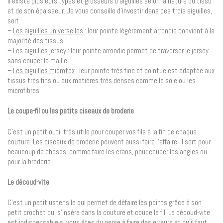
Il existe plusieurs types et grosseurs d’aiguilles selon la nature du tissu
et de son épaisseur. Je vous conseille d’investir dans ces trois aiguilles,
soit :
–
Les aiguilles universelles
: leur pointe légèrement arrondie convient à la
majorité des tissus.
–
Les aiguilles jersey
: leur pointe arrondie permet de traverser le jersey
sans couper la maille.
–
Les aiguilles microtex
: leur pointe très fine et pointue est adaptée aux
tissus très fins ou aux matières très denses comme la soie ou les
microfibres.
Le coupe-fil ou les petits ciseaux de broderie
C’est un petit outil très utile pour couper vos fils à la fin de chaque
couture. Les ciseaux de broderie peuvent aussi faire l’affaire. Il sert pour
beaucoup de choses, comme faire les crans, pour couper les angles ou
pour la broderie.
Le découd-vite
C’est un petit ustensile qui permet de défaire les points grâce à son
petit crochet qui s’insère dans la couture et coupe le fil. Le découd-vite
est indispensable si vous êtes du genre à faire des erreurs et qu’il faut