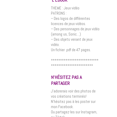
THEME : J
eux vidéo
PATRONS :
– Des logos de différentes
licences de jeux vidéos.
– Des personnages de jeux vidéo
(among us, Sonic…)
– Des objets venant de jeux
vidéo.
Un fichier .pdf de 47 pages.
**************************
***********************
N’HÉSITEZ PAS A
PARTAGER
J’adorerais voir des photos de
vos créations terminés!
N’hésitez pas à les poster sur
mon Facebook.
Ou partagez-les sur Instagram,