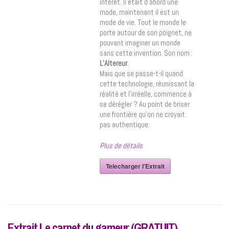
intérêt. Il était d’abord une
mode, maintenant il est un
mode de vie. Tout le monde le
porte autour de son poignet, ne
pouvant imaginer un monde
sans cette invention. Son nom :
L’Altereur
.
Mais que se passe-t-il quand
cette technologie, réunissant la
réalité et l’irréelle, commence à
se dérégler ? Au point de briser
une frontière qu’on ne croyait
pas authentique.
Plus de détails
Telecharger l'Extrait
Extrait Le carnet du gameur (GRATUIT)