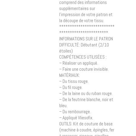
comprend des informations
supplémentaires sur
l’impression de votre patron et
la découpe de votre tissu.
**************************
***********************
INFORMATIONS SUR LE PATRON
DIFFICULTÉ: Débutant (2/10
étoiles)
COMPÉTENCES UTILISÉES :
– Réaliser un appliqué.
– Faire une couture invisible.
MATÉRIAUX:
– Du tissu rouge.
– Du fil rouge.
– De la laine ou du ruban rouge.
– De la feutrine blanche, noir et
bleu.
– Du rembourrage.
– Appliqué Vliesofix.
OUTILS: Kit de couture de base
(machine à coudre, épingles, fer
à repasser, ciseaux, aiguilles,