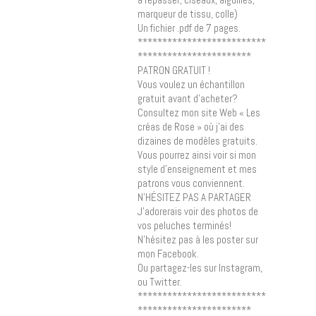
marqueur de tissu, colle)
Un fichier .pdf de 7 pages.
**************************
***********************
PATRON GRATUIT !
Vous voulez un échantillon
gratuit avant d’acheter?
Consultez mon site Web « Les
créas de Rose » où j’ai des
dizaines de modèles gratuits.
Vous pourrez ainsi voir si mon
style d’enseignement et mes
patrons vous conviennent.
N’HÉSITEZ PAS A PARTAGER
J’adorerais voir des photos de
vos peluches terminés!
N’hésitez pas à les poster sur
mon Facebook.
Ou partagez-les sur Instagram,
ou Twitter.
**************************
***********************