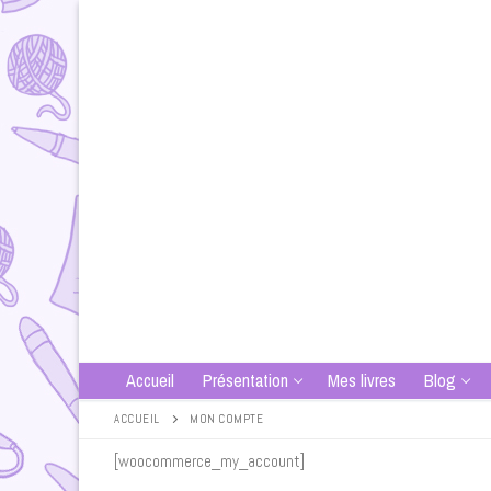
Aller
au
contenu
Accueil
Présentation
Mes livres
Blog
ACCUEIL
MON COMPTE
[woocommerce_my_account]