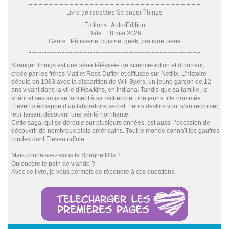
Livre de recettes Stranger Things
Éditions
: Auto-Edition
Date
: 18 mai 2026
Genre
: Pâtisserie, cuisine, geek, pratique, serie
Stranger Things est une série télévisée de science-fiction et d’horreur,
créée par les frères Matt et Ross Duffer et diffusée sur Netflix. L’histoire
débute en 1983 avec la disparition de Will Byers, un jeune garçon de 12
ans vivant dans la ville d’Hawkins, en Indiana. Tandis que sa famille, le
shérif et ses amis se lancent à sa recherche, une jeune fille nommée
Eleven s’échappe d’un laboratoire secret. Leurs destins vont s’entrecroiser,
leur faisant découvrir une vérité horrifiante.
Cette saga, qui se déroule sur plusieurs années, est aussi l’occasion de
découvrir de nombreux plats américains. Tout le monde connaît les gaufres
rondes dont Eleven raffole.
Mais connaissez-vous le SpaghettiOs ?
Ou encore le pain de viande ?
Avec ce livre, je vous permets de répondre à ces questions.