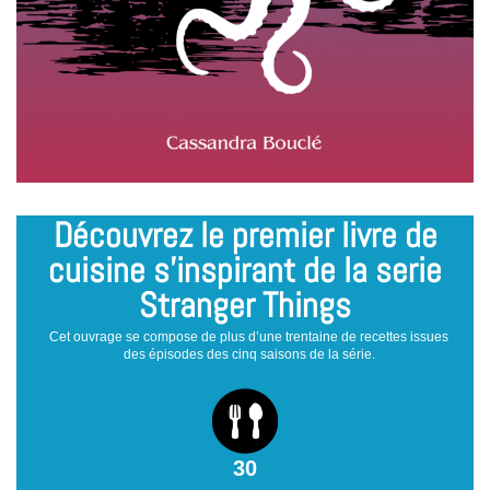
Découvrez le premier livre de
cuisine s’inspirant de la serie
Stranger Things
Cet ouvrage se compose de plus d’une trentaine de recettes issues
des épisodes des cinq saisons de la série.
30