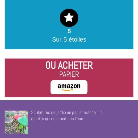
5
Sur 5 étoiles
OU ACHETER
PAPIER
Sculptures de jardin en papier mâché : La
recette qui ne craint pas l’eau