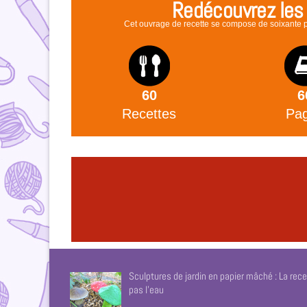
Redécouvrez les p
Cet ouvrage de recette se compose de soixante pla
60
6
Recettes
Pa
Sculptures de jardin en papier mâché : La rece
pas l’eau