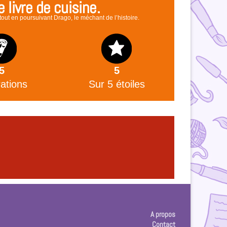
 livre de cuisine.
out en poursuivant Drago, le méchant de l’histoire.
5
5
rations
Sur 5 étoiles
A propos
Contact