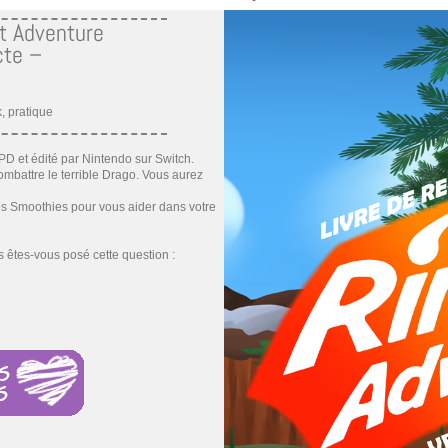
it Adventure
cte –
k, pratique
PD et édité par Nintendo sur Switch.
ombattre le terrible Drago. Vous aurez
s Smoothies pour vous aider dans votre
s êtes-vous posé cette question :