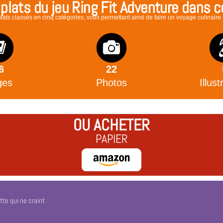
lats du jeu Ring Fit Adventure dans ce
ts classés en cinq catégories, vous permettant ainsi de faire un voyage culinaire t
6
22
ges
Photos
Illust
OU ACHETER
PAPIER
tte qui ne craint