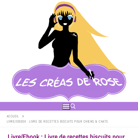
ACCUEIL
LIVRE/EBOOK : LIVRE DE RECETTES BISCUITS POUR CHIENS & CHATS
Livre/Ebook : Livre de recettes biscuits pour