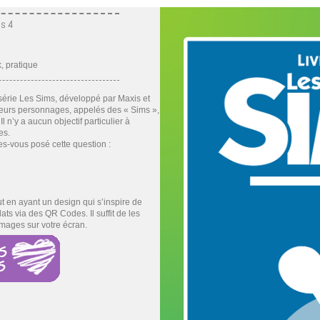
ms 4
k, pratique
 série Les Sims, développé par Maxis et
usieurs personnages, appelés des « Sims »,
l n’y a aucun objectif particulier à
es.
es-vous posé cette question :
out en ayant un design qui s’inspire de
ats via des QR Codes. Il suffit de les
images sur votre écran.