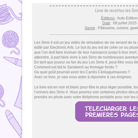
Livre de recettes les Si
Éditions
: Auto-Edition
Date
: 08 juillet 2025
Genre
: Pâtisserie, cuisine, gee
Les Sims 4 est un jeu vidéo de simulation de vie venant de la
édité par Electronic Arts. Le but du jeu est de créer un ou pl
que l’on doit faire évoluer de leur naissance jusqu’à leur mort. I
atteindre, à part faire vivre à ses Sims de nombreuses aventur
En tant que joueur ou fan du jeu Les Sims 4, peut-être vous êt
Comment est fait le Sandwich au fromage fondu ?
Ou quel goût pourrait avoir les Carrés Céréaguimauves ?
Avec ce livre, je vais vous aider à répondre à ces énigmes.
Le livre est en noir et blanc pour être le plus léger possible, t
l’univers des Sims 4. Vous pourrez voir certaines photos des pl
prendre en photo avec votre téléphone portable pour voir les 